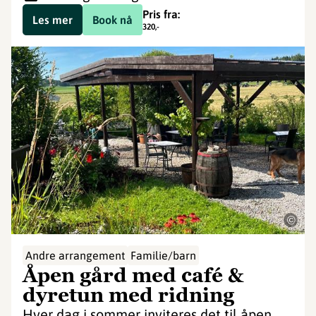
Pris fra:
Les mer
Book nå
320
,-
©
Andre arrangement
Familie/barn
Åpen gård med café &
dyretun med ridning
Hver dag i sommer inviteres det til åpen