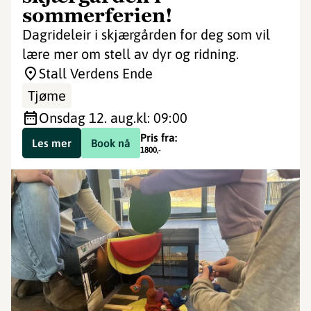
sommerferien!
Dagrideleir i skjærgården for deg som vil
lære mer om stell av dyr og ridning.
Stall Verdens Ende
Tjøme
onsdag 12. aug.
kl: 09:00
Pris fra:
Les mer
Book nå
1800
,-