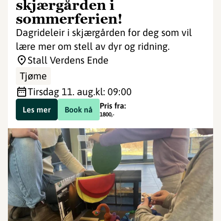
skjærgården i
sommerferien!
Dagrideleir i skjærgården for deg som vil
lære mer om stell av dyr og ridning.
Stall Verdens Ende
Tjøme
tirsdag 11. aug.
kl: 09:00
Pris fra:
Les mer
Book nå
1800
,-