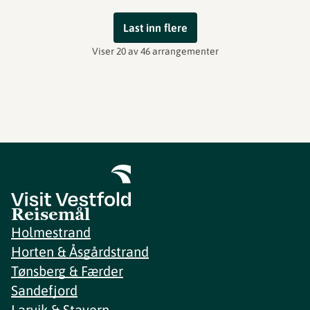
Last inn flere
Viser 20 av 46 arrangementer
Reisemål
Holmestrand
Horten & Åsgårdstrand
Tønsberg & Færder
Sandefjord
Larvik & Stavern