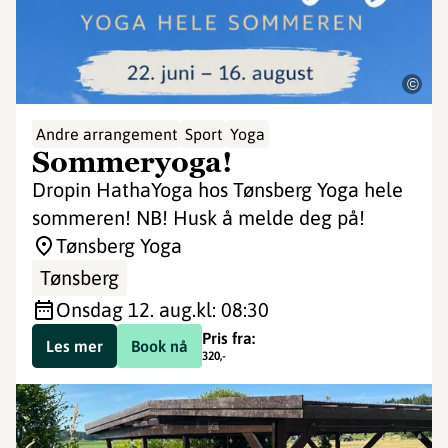
©
Andre arrangement
Sport
Yoga
Sommeryoga!
Dropin HathaYoga hos Tønsberg Yoga hele
sommeren! NB! Husk å melde deg på!
Tønsberg Yoga
Tønsberg
onsdag 12. aug.
kl: 08:30
Pris fra:
Les mer
Book nå
320
,-