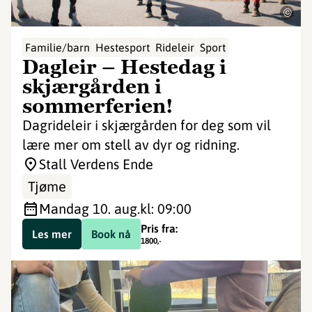
©
Familie/barn
Hestesport
Rideleir
Sport
Dagleir – Hestedag i
skjærgården i
sommerferien!
Dagrideleir i skjærgården for deg som vil
lære mer om stell av dyr og ridning.
Stall Verdens Ende
Tjøme
mandag 10. aug.
kl: 09:00
Pris fra:
Les mer
Book nå
1800
,-