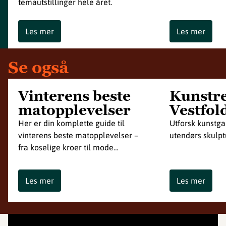
temautstillinger hele året.
Les mer
Les mer
Se også
Vinterens beste
Kunstre
matopplevelser
Vestfol
Her er din komplette guide til
Utforsk kunstga
vinterens beste matopplevelser –
utendørs skulpt
fra koselige kroer til mode…
Les mer
Les mer