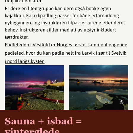
i kajakk hele året.
Er dere en liten gruppe kan dere også booke egen
kajakktur. Kajakkpadling passer for både erfarende og
nybegynnere, og instruktøren tilpasser turene etter deres
behov. Instruktøren stiller med alt av utstyr inkludert
tørrdrakter.
Padleleden i Vestfold er Norges første, sammenhengende
padleled, hvor du kan padle helt fra Larvik i sør til Svelvik
i nord langs kysten
.
©
©
Sauna + isbad =
vinterglede