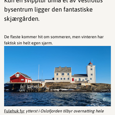
Kun en svipptur unna et av Vestfolds
bysentrum ligger den fantastiske
skjærgården.
De fleste kommer hit om sommeren, men vinteren har
faktisk sin helt egen sjarm.
©
Fulehuk fyr
ytterst i Oslofjorden tilbyr overnatting hele