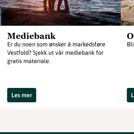
Mediebank
O
Er du noen som ønsker å markedsføre
Bl
Vestfold? Sjekk ut vår mediebank for
gratis materiale.
Les mer
L