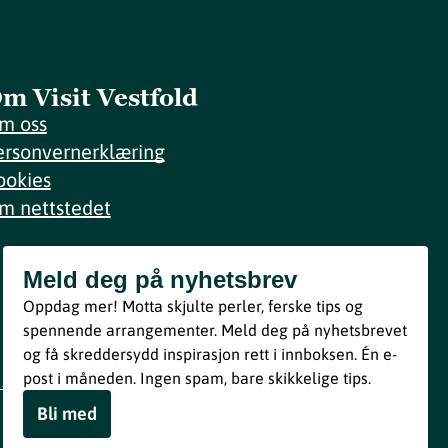
m Visit Vestfold
m oss
ersonvernerklæring
ookies
m nettstedet
Meld deg på nyhetsbrev
Meld deg på nyhetsbrev
Oppdag mer! Motta skjulte perler, ferske tips og
Bli med
spennende arrangementer. Meld deg på nyhetsbrevet
og få skreddersydd inspirasjon rett i innboksen. Én e-
Ved å melde deg inn godtar du våre vilkår i henhold til vår
post i måneden. Ingen spam, bare skikkelige tips.
personvernerklæring
.
Bli med