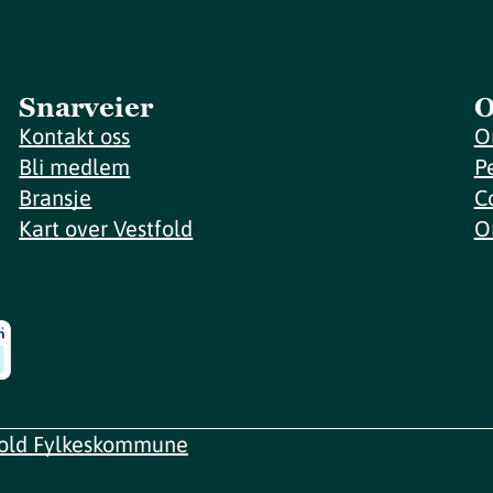
Snarveier
O
Kontakt oss
O
Bli medlem
P
Bransje
C
Kart over Vestfold
O
fold Fylkeskommune