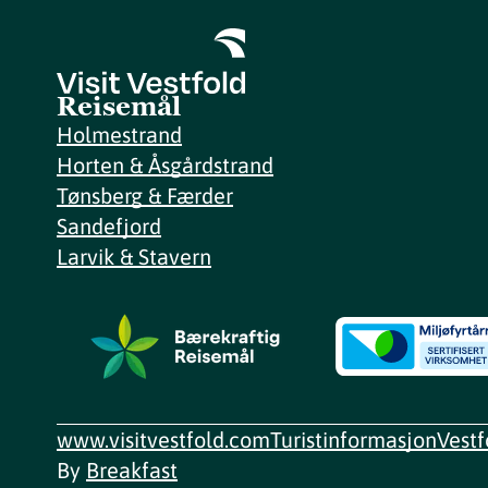
Reisemål
Holmestrand
Horten & Åsgårdstrand
Tønsberg & Færder
Sandefjord
Larvik & Stavern
www.visitvestfold.com
Turistinformasjon
Vest
By
Breakfast