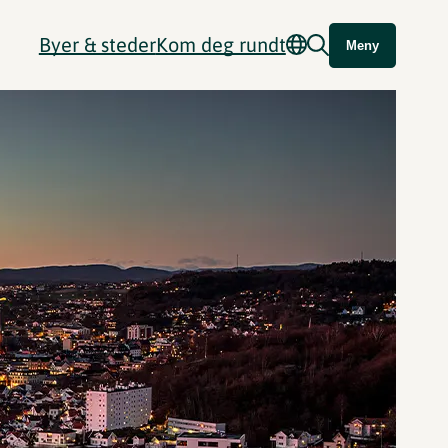
Byer & steder
Kom deg rundt
Meny