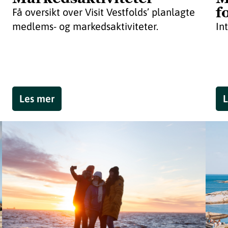
f
Få oversikt over Visit Vestfolds’ planlagte
medlems- og markedsaktiviteter.
In
Les mer
L