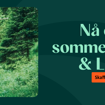
Nå 
sommer
& La
Skaff