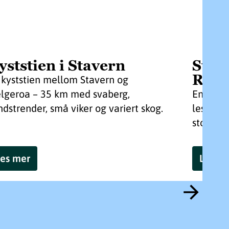
yststien i Stavern
Stra
Revs
 kyststien mellom Stavern og
lgeroa – 35 km med svaberg,
En enkel
ndstrender, små viker og variert skog.
lese und
store og
es mer
Les m