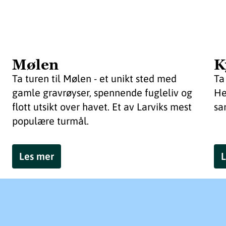
Mølen
K
Ta turen til Mølen - et unikt sted med
Ta
gamle gravrøyser, spennende fugleliv og
He
flott utsikt over havet. Et av Larviks mest
sa
populære turmål.
Les mer
L