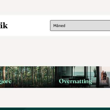
ik
gjøre
Overnatting