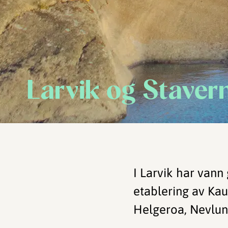
Larvik og Staver
I Larvik har vann 
etablering av Kaup
Helgeroa, Nevlu