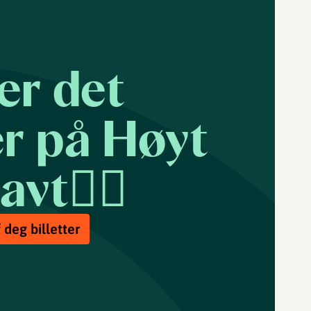
er det
 på Høyt
vt🤸‍♂️
 deg billetter