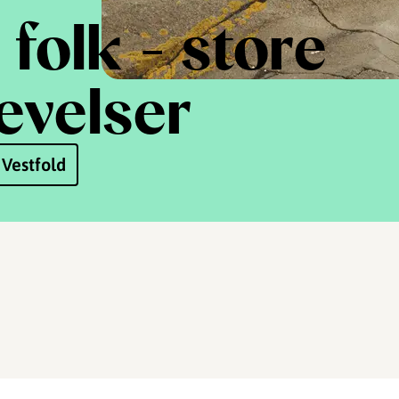
folk - store
evelser
 Vestfold