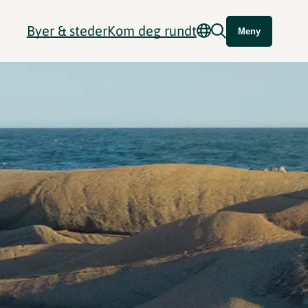
Byer & steder
Kom deg rundt
Meny