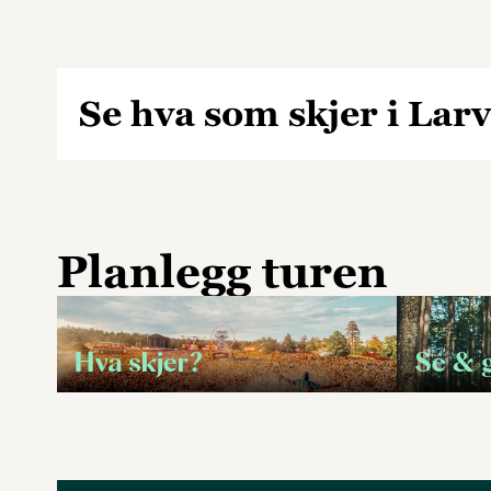
Se hva som skjer i Larv
Planlegg turen
Hva skjer?
Se & 