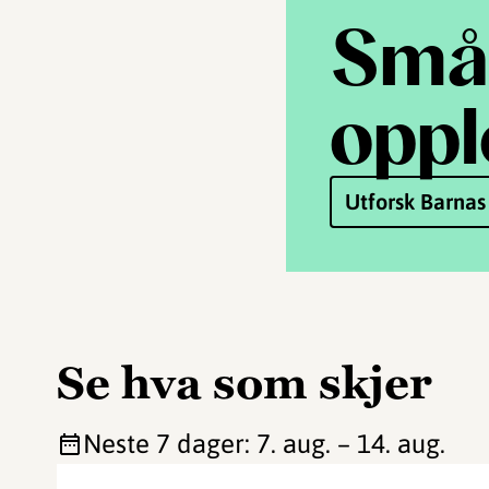
Små 
oppl
Utforsk Barnas
Se hva som skjer
Neste 7 dager
:
7. aug.
–
14. aug.