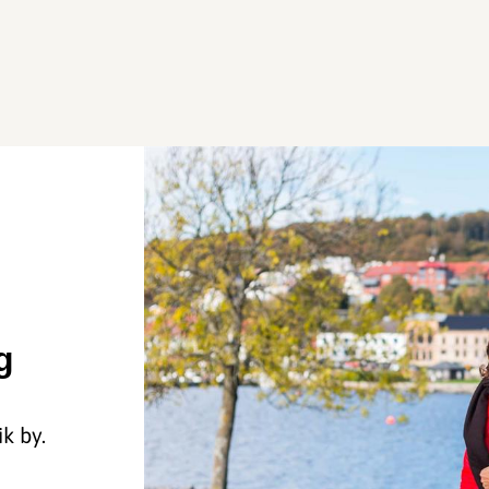
g
ik by.