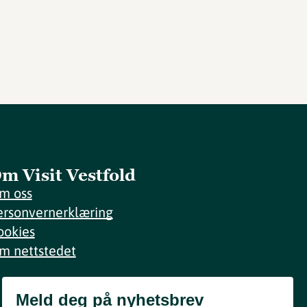
m Visit Vestfold
m oss
ersonvernerklæring
ookies
m nettstedet
Meld deg på nyhetsbrev
Meld deg på nyhetsbrev