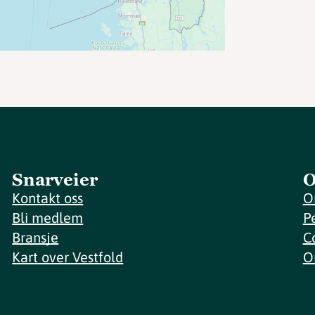
Snarveier
O
Kontakt oss
O
Bli medlem
P
Bransje
C
Kart over Vestfold
O