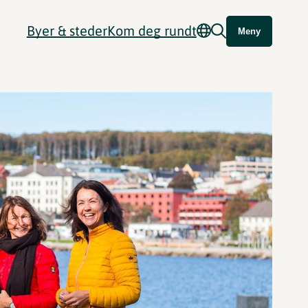
Byer & steder
Kom deg rundt
Meny