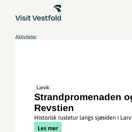
Aktiviteter
Larvik
Strandpromenaden o
Revstien
Historisk rusletur langs sjøsiden i Larv
Les mer