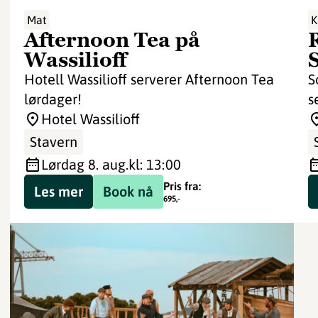
Mat
K
Afternoon Tea på
Wassilioff
Hotell Wassilioff serverer Afternoon Tea
S
lørdager!
s
Hotel Wassilioff
Stavern
lørdag 8. aug.
kl: 13:00
Pris fra:
Les mer
Book nå
695
,-