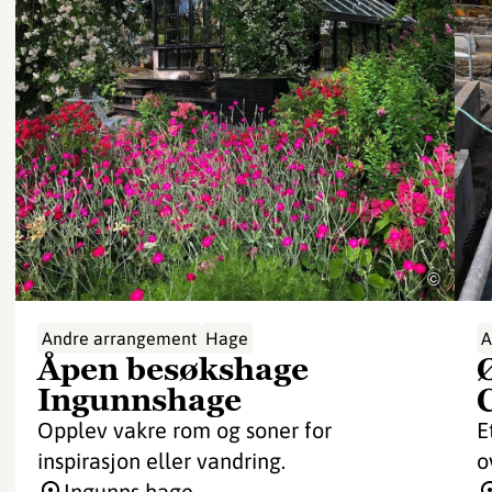
©
Andre arrangement
Hage
A
Åpen besøkshage
Ingunnshage
Opplev vakre rom og soner for
E
inspirasjon eller vandring.
o
Ingunns hage