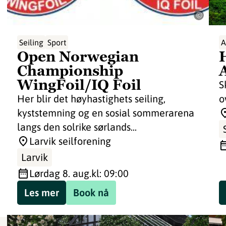
©
Seiling
Sport
A
Open Norwegian
Championship
WingFoil/IQ Foil
S
Her blir det høyhastighets seiling,
o
kyststemning og en sosial sommerarena
langs den solrike sørlands...
Larvik seilforening
Larvik
lørdag 8. aug.
kl: 09:00
Les mer
Book nå