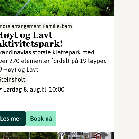
©
ndre arrangement
Familie/barn
Høyt og Lavt
Aktivitetspark!
kandinavias største klatrepark med
ver 270 elementer fordelt på 19 løyper.
Høyt og Lavt
Steinsholt
lørdag 8. aug.
kl: 10:00
Les mer
Book nå