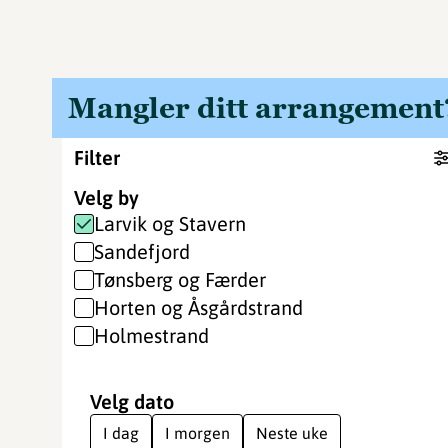
Mangler ditt arrangement
Filter
Velg by
Larvik og Stavern
Sandefjord
Tønsberg og Færder
Horten og Åsgårdstrand
Holmestrand
Velg dato
I dag
I morgen
Neste uke