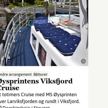
©
ndre arrangement
Båtturer
Øysprintens Viksfjord
Cruise
t totimers Cruise med MS Øysprinten
ver Larviksfjorden og rundt i Viksfjord.
Danskipskaia i Stavern