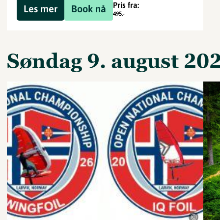
Pris fra:
Les mer
Book nå
495
,-
søndag 9. august 20
©