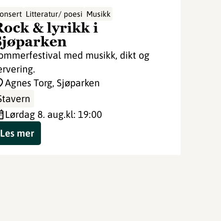
onsert
Litteratur/ poesi
Musikk
Rock & lyrikk i
Sjøparken
ommerfestival med musikk, dikt og
ervering.
Agnes Torg, Sjøparken
Stavern
lørdag 8. aug.
kl: 19:00
Les mer