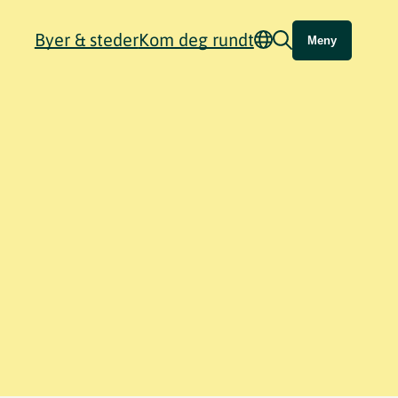
Byer & steder
Kom deg rundt
Meny