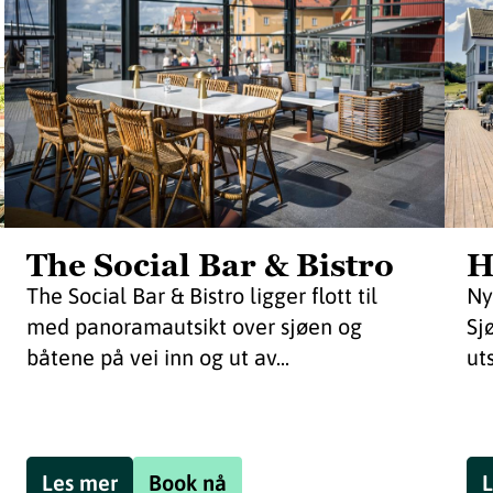
The Social Bar & Bistro
H
The Social Bar & Bistro ligger flott til
Ny
med panoramautsikt over sjøen og
Sj
båtene på vei inn og ut av...
ut
Les mer
Book nå
L