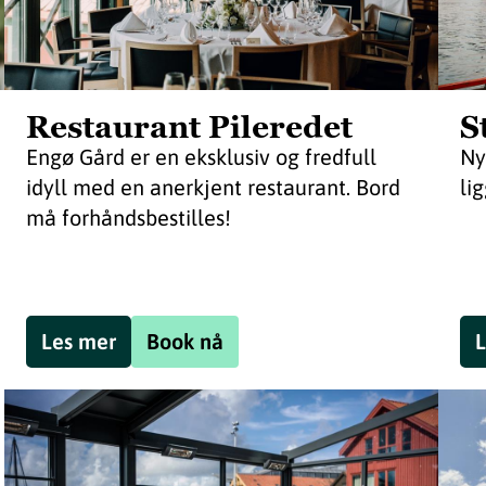
Restaurant Pileredet
S
Engø Gård er en eksklusiv og fredfull
Ny
idyll med en anerkjent restaurant. Bord
lig
må forhåndsbestilles!
Les mer
Book nå
L