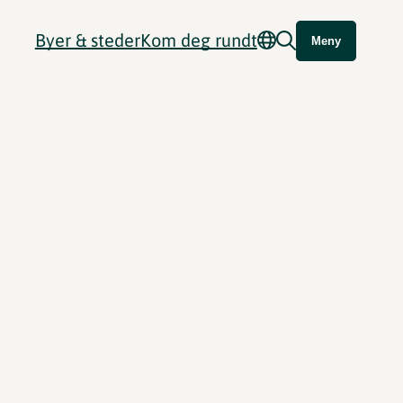
Byer & steder
Kom deg rundt
Meny