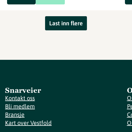
Last inn flere
Snarveier
O
Kontakt oss
O
Bli medlem
P
Bransje
C
Kart over Vestfold
O