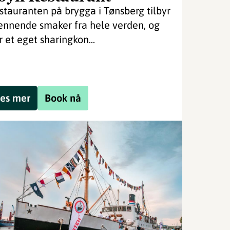
stauranten på brygga i Tønsberg tilbyr
ennende smaker fra hele verden, og
r et eget sharingkon...
es mer
Book nå