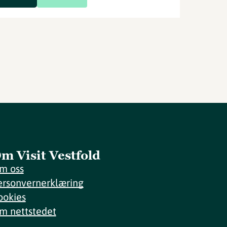
m Visit Vestfold
m oss
ersonvernerklæring
ookies
m nettstedet