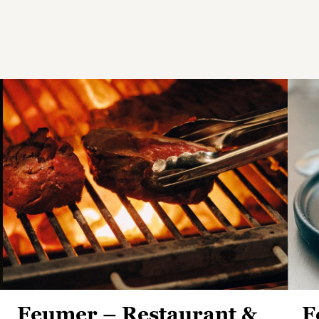
Feumer – Restaurant &
F