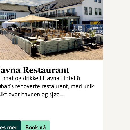
avna Restaurant
t mat og drikke i Havna Hotel &
øbad´s renoverte restaurant, med unik
sikt over havnen og sjøe...
es mer
Book nå