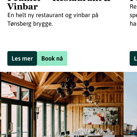
Vinbar
Re
En helt ny restaurant og vinbar på
sp
Tønsberg brygge.
ha
Les mer
Book nå
L