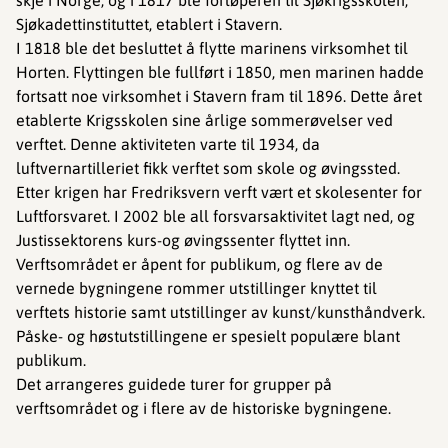
skje i Norge, og i 1817 ble forløperen til Sjøkrigsskolen,
Sjøkadettinstituttet, etablert i Stavern.
I 1818 ble det besluttet å flytte marinens virksomhet til
Horten. Flyttingen ble fullført i 1850, men marinen hadde
fortsatt noe virksomhet i Stavern fram til 1896. Dette året
etablerte Krigsskolen sine årlige sommerøvelser ved
verftet. Denne aktiviteten varte til 1934, da
luftvernartilleriet fikk verftet som skole og øvingssted.
Etter krigen har Fredriksvern verft vært et skolesenter for
Luftforsvaret. I 2002 ble all forsvarsaktivitet lagt ned, og
Justissektorens kurs-og øvingssenter flyttet inn.
Verftsområdet er åpent for publikum, og flere av de
vernede bygningene rommer utstillinger knyttet til
verftets historie samt utstillinger av kunst/kunsthåndverk.
Påske- og høstutstillingene er spesielt populære blant
publikum.
Det arrangeres guidede turer for grupper på
verftsområdet og i flere av de historiske bygningene.