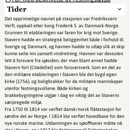
Tider
Det opprinnelige navnet på stasjonen var Fredriksvern
Verft, oppkalt etter kong Frederik 5. av Danmark-Norge.
Grunnen til etableringen var faren for krig mot Sverige.
Stavern hadde en strategisk beliggenhet både i forhold til
Sverige og Danmark, og havnen hadde to utløp slik at skip
kunne seile inn uansett vindretning. Havnen var dessuten
lett å forsvare fra sjøsiden, der man blant annet hadde
Stavern fort (Citadellet) som forsvarsverk. Som en del av
den militære etableringen i Stavern ble det bygd egen
kirke (1756), og boligbrakker for de militære mannskaper
utenfor festningsvollene. Både kirken og
brakkebygningene utgjør i dag en viktig del av Staverns
særpregede miljø.
Fra 1750 til 1814 var verftet dansk/norsk flåtestasjon for
søndre del av Norge. I 1814 ble verftet hovedbase for den
nye norske marine. Utdanningen av sjøoffiserer måtte nå