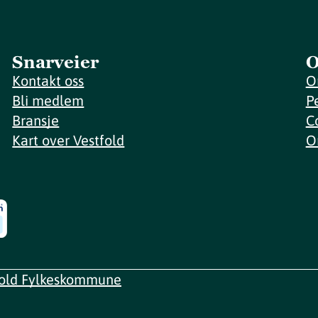
Snarveier
O
Kontakt oss
O
Bli medlem
P
Bransje
C
Kart over Vestfold
O
fold Fylkeskommune