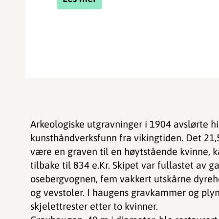
Arkeologiske utgravninger i 1904 avslørte his
kunsthåndverksfunn fra vikingtiden. Det 21,
være en graven til en høytstående kvinne, k
tilbake til 834 e.Kr. Skipet var fullastet av ga
osebergvognen, fem vakkert utskårne dyrehode
og vevstoler. I haugens gravkammer og plyn
skjelettrester etter to kvinner.