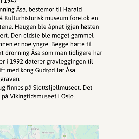
i 1947.
nning Åsa, bestemor til Harald
å Kulturhistorisk museum foretok en
ttene. Haugen ble åpnet igjen høsten
sert. Den eldste ble meget gammel
nnen er noe yngre. Begge hørte til
t dronning Åsa som man tidligere har
er i 1992 daterer gravleggingen til
ift med kong Gudrød før Åsa.
 graven.
g finnes på Slottsfjellmuseet. Det
t på Vikingtidsmuseet i Oslo.