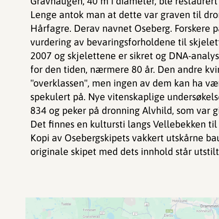
Gravhaugen, 40 m i diameter, ble restaurert 
Lenge antok man at dette var graven til dro
Hårfagre. Derav navnet Oseberg. Forskere p
vurdering av bevaringsforholdene til skjele
2007 og skjelettene er sikret og DNA-analy
for den tiden, nærmere 80 år. Den andre kvi
"overklassen", men ingen av dem kan ha vær
spekulert på. Nye vitenskaplige undersøkels
834 og peker på dronning Alvhild, som var g
Det finnes en kultursti langs Vellebekken til
Kopi av Osebergskipets vakkert utskårne bau
originale skipet med dets innhold står utstil