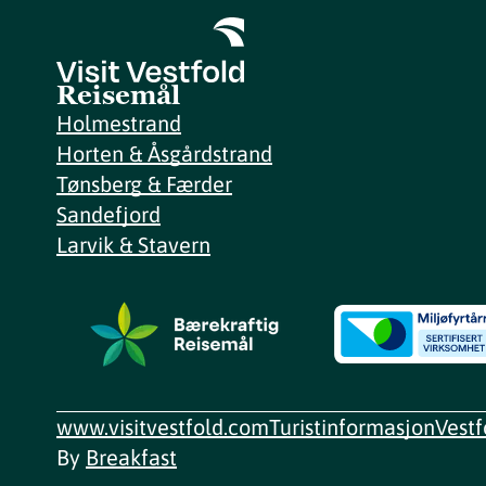
Reisemål
Holmestrand
Horten & Åsgårdstrand
Tønsberg & Færder
Sandefjord
Larvik & Stavern
www.visitvestfold.com
Turistinformasjon
Vest
By
Breakfast