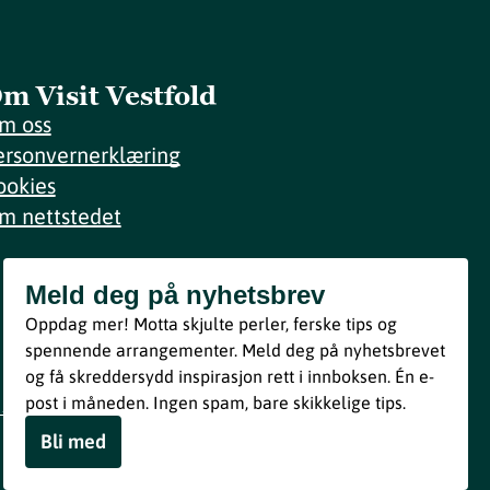
m Visit Vestfold
m oss
ersonvernerklæring
ookies
m nettstedet
Meld deg på nyhetsbrev
Meld deg på nyhetsbrev
Oppdag mer! Motta skjulte perler, ferske tips og
Bli med
spennende arrangementer. Meld deg på nyhetsbrevet
og få skreddersydd inspirasjon rett i innboksen. Én e-
Ved å melde deg inn godtar du våre vilkår i henhold til vår
post i måneden. Ingen spam, bare skikkelige tips.
personvernerklæring
.
Bli med