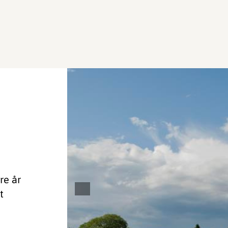
re år
t