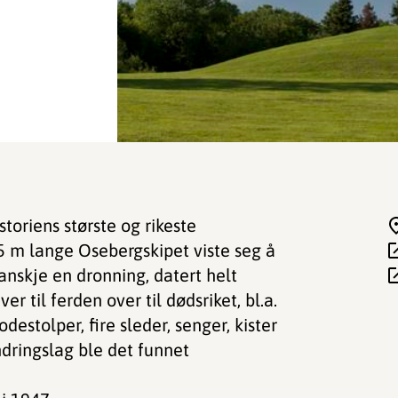
toriens største og rikeste
5 m lange Osebergskipet viste seg å
anskje en dronning, datert helt
ver til ferden over til dødsriket, bl.a.
stolper, fire sleder, senger, kister
dringslag ble det funnet