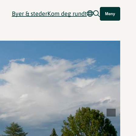
Byer & steder
Kom deg rundt
Meny