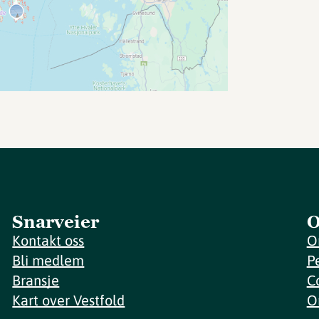
Snarveier
O
Kontakt oss
O
Bli medlem
P
Bransje
C
Kart over Vestfold
O