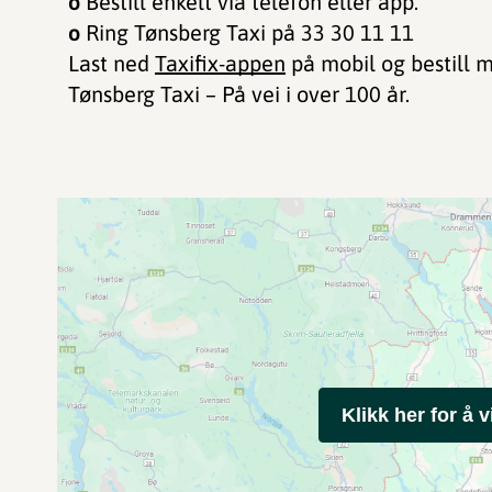
o
Bestill enkelt via telefon eller app.
o
Ring Tønsberg Taxi på 33 30 11 11
Last ned
Taxifix-appen
på mobil og bestill 
Tønsberg Taxi – På vei i over 100 år.
Klikk her for å v