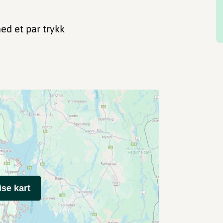
med et par trykk
ise kart