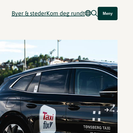
Byer & steder
Kom deg rundt
Meny