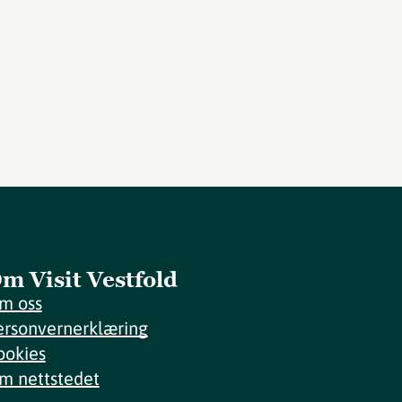
m Visit Vestfold
m oss
ersonvernerklæring
ookies
m nettstedet