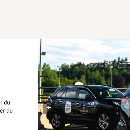
år du
er du