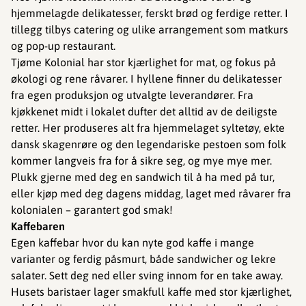
hjemmelagde delikatesser, ferskt brød og ferdige retter. I
tillegg tilbys catering og ulike arrangement som matkurs
og pop-up restaurant.
Tjøme Kolonial har stor kjærlighet for mat, og fokus på
økologi og rene råvarer. I hyllene finner du delikatesser
fra egen produksjon og utvalgte leverandører. Fra
kjøkkenet midt i lokalet dufter det alltid av de deiligste
retter. Her produseres alt fra hjemmelaget syltetøy, ekte
dansk skagenrøre og den legendariske pestoen som folk
kommer langveis fra for å sikre seg, og mye mye mer.
Plukk gjerne med deg en sandwich til å ha med på tur,
eller kjøp med deg dagens middag, laget med råvarer fra
kolonialen – garantert god smak!
Kaffebaren
Egen kaffebar hvor du kan nyte god kaffe i mange
varianter og ferdig påsmurt, både sandwicher og lekre
salater. Sett deg ned eller sving innom for en take away.
Husets baristaer lager smakfull kaffe med stor kjærlighet,