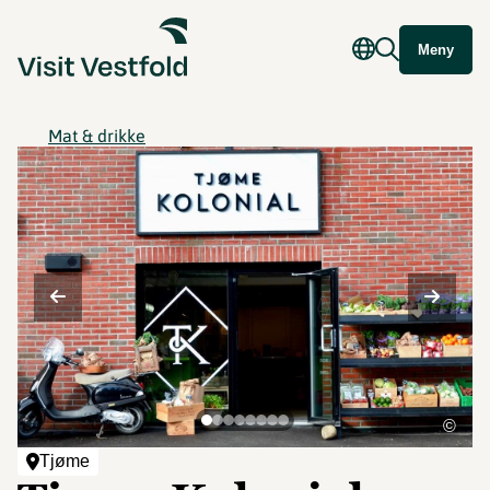
Meny
Mat & drikke
©
Tjøme