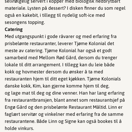
selvfølgelig servert i kopper med biologisk nedbrytbart
materiale. Lysten på dessert? I disken finner du som regel
også en kakebit, i tillegg til nydelig soft-ice med
sesongens topping.
Catering
Med utgangspunkt i gode råvarer og med erfaring fra
prisbelønte restauranter, leverer Tjøme Kolonial det
meste av catering. Tjøme Kolonial har også et godt
samarbeid med Mellom Rød Gård, dersom du trenger
lokale til ditt arrangement. I tillegg kan du leie både
kokk og hovmester dersom du ønsker å ta med
restauranten hjem til ditt eget kjøkken. Tjøme Kolonials
danske kokk, Kim, kan gjerne komme hjem til deg,
og lage mat til deg og dine venner. Han har lang erfaring
fra restaurantbransjen, blant annet som restaurantsjef på
Engø Gård og den prisbelønte Restaurant Måltid. Linn er
faglært servitør og vinkelner med erfaring fra de samme
restaurantene. Både Linn og Signe kan også bookes til å
holde vinkurs.