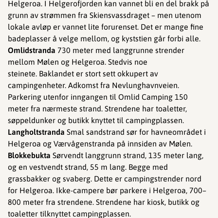
Helgeroa. I Helgerofjorden kan vannet bli en del brakk på
grunn av strømmen fra Skiensvassdraget – men utenom
lokale avløp er vannet lite forurenset. Det er mange fine
badeplasser å velge mellom, og kyststien går forbi alle.
Omlidstranda
730 meter med langgrunne strender
mellom Mølen og Helgeroa. Stedvis noe
steinete. Baklandet er stort sett okkupert av
campingenheter. Adkomst fra Nevlunghavnveien.
Parkering utenfor inngangen til Omlid Camping 150
meter fra nærmeste strand. Strendene har toaletter,
søppeldunker og butikk knyttet til campingplassen.
Langholtstranda
Smal sandstrand sør for havneområdet i
Helgeroa og Værvågenstranda på innsiden av Mølen.
Blokkebukta
Sørvendt langgrunn strand, 135 meter lang,
og en vestvendt strand, 55 m lang. Begge med
grassbakker og svaberg. Dette er campingstrender nord
for Helgeroa. Ikke-campere bør parkere i Helgeroa, 700–
800 meter fra strendene. Strendene har kiosk, butikk og
toaletter tilknyttet campingplassen.