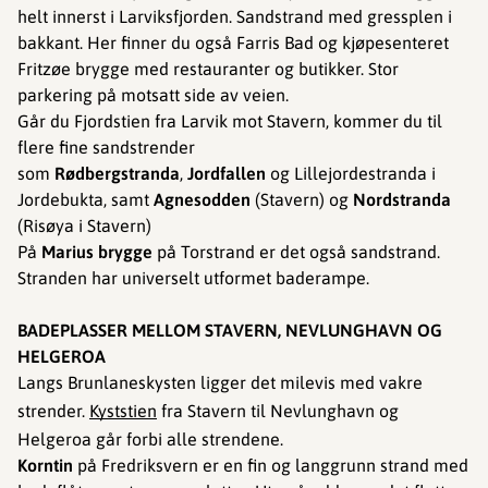
helt innerst i Larviksfjorden. Sandstrand med gressplen i
bakkant. Her finner du også Farris Bad og kjøpesenteret
Fritzøe brygge med restauranter og butikker. Stor
parkering på motsatt side av veien.
Går du Fjordstien fra Larvik mot Stavern, kommer du til
flere fine sandstrender
som
Rødbergstranda
,
Jordfallen
og Lillejordestranda i
Jordebukta, samt
Agnesodden
(Stavern) og
Nordstranda
(Risøya i Stavern)
På
Marius brygge
på Torstrand er det også sandstrand.
Stranden har universelt utformet baderampe.
BADEPLASSER MELLOM STAVERN, NEVLUNGHAVN OG
HELGEROA
Langs Brunlaneskysten ligger det milevis med vakre
strender.
Kyststien
fra Stavern til Nevlunghavn og
Helgeroa går forbi alle strendene.
Korntin
på Fredriksvern er en fin og langgrunn strand med