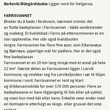
Barkevik/Ødegårdsbukta
Ligger nord for Helgeroa.
FARRISVANNET
Ønsker du å bade i ferskvann, nærmest vrimler det
av flotte badeplasser i Farrisvannet – både sandstrender
og svaberg. Et kveldsbad i Farris på ettersommeren er en
stor opplevelse. Her står også kveldssolen
lengre. Farrisvannet har flere fine øyer, som Eikenesøya
og Bjørnøya, ypperlige mål for padlere. Her er det også
fine badeplasser.
Farrisvannet er en 20 km lang innsjø med et areal på hele
22 km². Største delen av Farrisvannet ligger i Larvik
kommune, og strekker seg fra Larviksfjorden i sør til Siljan
kommune i nord. Farrisvannet er rent og klart
og drikkevannskilde for over 170 000 personer. Flere av
badeplassene er bare tilgjengelig til fots eller på sykkel,
og noen kun med båt eller kano. Enkelte veier ender med
en bomsperre etterfulgt av skogs- eller grusvei det siste
stykket.