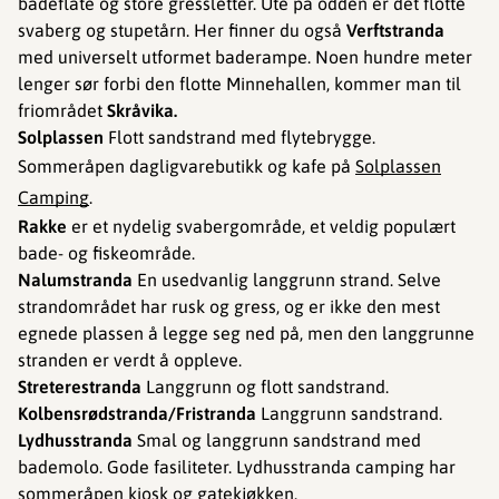
badeflåte og store gressletter. Ute på odden er det flotte
svaberg og stupetårn. Her finner du også
Verftstranda
med universelt utformet baderampe. Noen hundre meter
lenger sør forbi den flotte Minnehallen, kommer man til
friområdet
Skråvika.
Solplassen
Flott sandstrand med flytebrygge.
Sommeråpen dagligvarebutikk og kafe på
Solplassen
Camping
.
Rakke
er et nydelig svabergområde, et veldig populært
bade- og fiskeområde.
Nalumstranda
En usedvanlig langgrunn strand. Selve
strandområdet har rusk og gress, og er ikke den mest
egnede plassen å legge seg ned på, men den langgrunne
stranden er verdt å oppleve.
Streterestranda
Langgrunn og flott sandstrand.
Kolbensrødstranda/Fristranda
Langgrunn sandstrand.
Lydhusstranda
Smal og langgrunn sandstrand med
bademolo. Gode fasiliteter. Lydhusstranda camping har
sommeråpen kiosk og gatekjøkken.