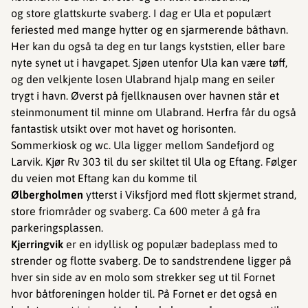
og store glattskurte svaberg. I dag er Ula et populært
feriested med mange hytter og en sjarmerende båthavn.
Her kan du også ta deg en tur langs kyststien, eller bare
nyte synet ut i havgapet. Sjøen utenfor Ula kan være tøff,
og den velkjente losen Ulabrand hjalp mang en seiler
trygt i havn. Øverst på fjellknausen over havnen står et
steinmonument til minne om Ulabrand. Herfra får du også
fantastisk utsikt over mot havet og horisonten.
Sommerkiosk og wc. Ula ligger mellom Sandefjord og
Larvik. Kjør Rv 303 til du ser skiltet til Ula og Eftang. Følger
du veien mot Eftang kan du komme til
Ølbergholmen
ytterst i Viksfjord med flott skjermet strand,
store friområder og svaberg. Ca 600 meter å gå fra
parkeringsplassen.
Kjerringvik
er en idyllisk og populær badeplass med to
strender og flotte svaberg. De to sandstrendene ligger på
hver sin side av en molo som strekker seg ut til Fornet
hvor båtforeningen holder til. På Fornet er det også en