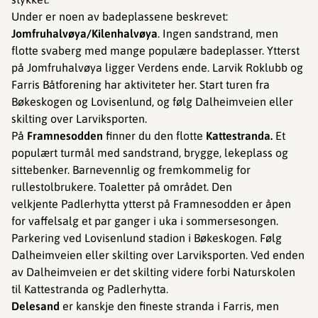
Under er noen av badeplassene beskrevet:
Jomfruhalvøya/Kilenhalvøya
. Ingen sandstrand, men
flotte svaberg med mange populære badeplasser. Ytterst
på Jomfruhalvøya ligger Verdens ende. Larvik Roklubb og
Farris Båtforening har aktiviteter her. Start turen fra
Bøkeskogen og Lovisenlund, og følg Dalheimveien eller
skilting over Larviksporten. ​​
På
Framnesodden
finner du den flotte
Kattestranda.
Et
populært turmål med sandstrand, brygge, lekeplass og
sittebenker.
Barnevennlig og fremkommelig for
rullestolbrukere. Toaletter på området. Den
velkjente Padlerhytta ytterst på Framnesodden er åpen
for vaffelsalg et par ganger i uka i sommersesongen.
Parkering ved Lovisenlund stadion i Bøkeskogen. Følg
Dalheimveien eller skilting over Larviksporten. Ved enden
av Dalheimveien er det skilting videre forbi Naturskolen
til Kattestranda og Padlerhytta.
Delesand
er kanskje den fineste stranda i Farris, men