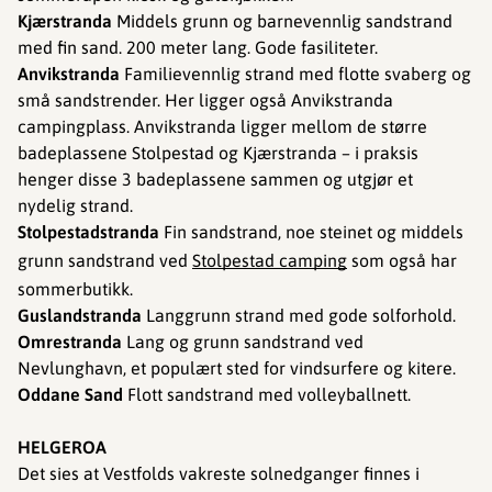
Kjærstranda
Middels grunn og barnevennlig sandstrand
med fin sand. 200 meter lang. Gode fasiliteter.
Anvikstranda
Familievennlig strand med flotte svaberg og
små sandstrender. Her ligger også Anvikstranda
campingplass. Anvikstranda ligger mellom de større
badeplassene Stolpestad og Kjærstranda – i praksis
henger disse 3 badeplassene sammen og utgjør et
nydelig strand.
Stolpestadstranda
Fin sandstrand, noe steinet og middels
grunn sandstrand ved
Stolpestad camping
som også har
sommerbutikk.
Guslandstranda
Langgrunn strand med gode solforhold.
Omrestranda
Lang og grunn sandstrand ved
Nevlunghavn, et populært sted for vindsurfere og kitere.
Oddane Sand
Flott sandstrand med volleyballnett.
HELGEROA
Det sies at Vestfolds vakreste solnedganger finnes i