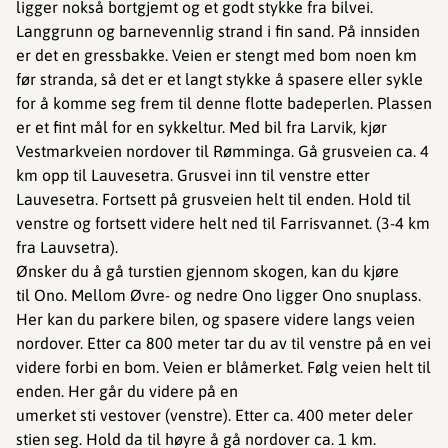
ligger nokså bortgjemt og et godt stykke fra bilvei.
Langgrunn og barnevennlig strand i fin sand. På innsiden
er det en gressbakke. Veien er stengt med bom noen km
før stranda, så det er et langt stykke å spasere eller sykle
for å komme seg frem til denne flotte badeperlen. Plassen
er et fint mål for en sykkeltur. Med bil fra Larvik, kjør
Vestmarkveien nordover til Rømminga. Gå grusveien ca. 4
km opp til Lauvesetra. Grusvei inn til venstre etter
Lauvesetra. Fortsett på grusveien helt til enden. Hold til
venstre og fortsett videre helt ned til Farrisvannet. (3-4 km
fra Lauvsetra).
Ønsker du å gå turstien gjennom skogen, kan du kjøre
til Ono. Mellom Øvre- og nedre Ono ligger Ono snuplass.
Her kan du parkere bilen, og spasere videre langs veien
nordover. Etter ca 800 meter tar du av til venstre på en vei
videre forbi en bom. Veien er blåmerket. Følg veien helt til
enden. Her går du videre på en
umerket sti vestover (venstre). Etter ca. 400 meter deler
stien seg. Hold da til høyre å gå nordover ca. 1 km.