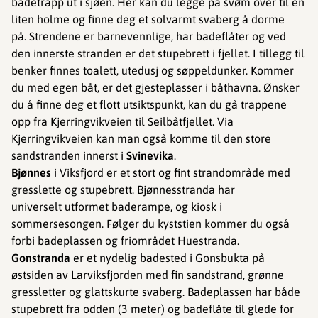
badetrapp ut i sjøen. Her kan du legge på svøm over til en
liten holme og finne deg et solvarmt svaberg å dorme
på. Strendene er barnevennlige, har badeflåter og ved
den innerste stranden er det stupebrett i fjellet. I tillegg til
benker finnes toalett, utedusj og søppeldunker. Kommer
du med egen båt, er det gjesteplasser i båthavna. Ønsker
du å finne deg et flott utsiktspunkt, kan du gå trappene
opp fra Kjerringvikveien til Seilbåtfjellet. Via
Kjerringvikveien kan man også komme til den store
sandstranden innerst i
Svinevika
.
Bjønnes
i
Viksfjord er et stort og fint strandområde med
gresslette og stupebrett. Bjønnesstranda har
universelt utformet baderampe, og kiosk i
sommersesongen. Følger du kyststien kommer du også
forbi badeplassen og friområdet Huestranda.
Gonstranda
er et nydelig badested i Gonsbukta på
østsiden av Larviksfjorden med fin sandstrand, grønne
gressletter og glattskurte svaberg. Badeplassen har både
stupebrett fra odden (3 meter) og badeflåte til glede for