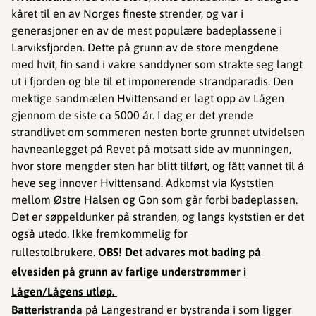
kåret til en av Norges fineste strender, og var i
generasjoner en av de mest populære badeplassene i
Larviksfjorden. Dette på grunn av de store mengdene
med hvit, fin sand i vakre sanddyner som strakte seg langt
ut i fjorden og ble til et imponerende strandparadis. Den
mektige sandmælen Hvittensand er lagt opp av Lågen
gjennom de siste ca 5000 år. I dag er det yrende
strandlivet om sommeren nesten borte grunnet utvidelsen
havneanlegget på Revet på motsatt side av munningen,
hvor store mengder sten har blitt tilført, og fått vannet til å
heve seg innover Hvittensand. Adkomst via Kyststien
mellom Østre Halsen og Gon som går forbi badeplassen. ​​​​
Det er søppeldunker på stranden, og langs kyststien er det
også utedo. Ikke fremkommelig for
rullestolbrukere.
OBS! Det advares mot bading på
elvesiden på grunn av farlige understrømmer i
Lågen/Lågens utløp.
Batteristranda
på Langestrand er bystranda i som ligger