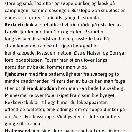
store og små. Toaletter og søppeldunker, og kiosk på
campingen i sommersesongen. Busstopp Gon snuplass er
endestasjon, med 1 minutts gange til stranda.
Rekkeviksbukta
er et attraktivt friområde på østsiden av
Larviksfjorden mellom Gon og Hølen. 95 meter
lang vestvendt sandstrand med grasslette bak. På
stranden er det rampe ut i sjøen beregnet for
handikappede. ​​​​Kyststien mellom Østre Halsen og Gon går
forbi badeplassen. Følger man stien utover langs
nordsiden av bukta, kommer man ut på
Kjeholmen
med fine bademuligheter fra svaberg og to
mindre sandstrender. På sørsiden av bukta kan man følge
stien ut til
Franklinodden
hvor
man kan bade fra svaberg.
Minnesmerke over Polarskipet Fram som ble bygget i
Rekkeviksbukta. I tillegg finner du lekeapparater,
offentlige toaletter, omkledningsrom og søppeldunker på
området. Fra busstoppet Vindlyveien er det 3 minutters
gange til stranda.
Hvittensand
med sine store, hvite sandbanker er tidligere