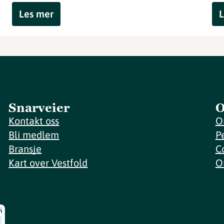
Les mer
L
Snarveier
O
Kontakt oss
O
Bli medlem
P
Bransje
C
Kart over Vestfold
O