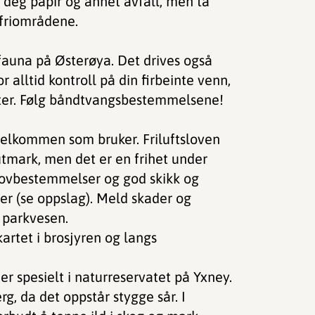
a deg papir og annet avfall, men ta
 friområdene.
 fauna på Østerøya. Det drives også
 alltid kontroll på din firbeinte venn,
ikter. Følg båndtvangsbestemmelsene!
velkommen som bruker. Friluftsloven
i utmark, men det er en frihet under
 lovbestemmelser og god skikk og
ler (se oppslag). Meld skader og
 parkvesen.
artet i brosjyren og langs
er spesielt i naturreservatet på Yxney.
rg, da det oppstår stygge sår. I