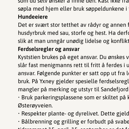
som du selv ønsker å finne den. Kast ikke fr
søpla med hjem eller bruk søppeldunkene i
Hundeeiere
Det er svært stor tetthet av rådyr og annen
husdyrbruk med sau, storfe og hest. Ha derfor
slik at man unngår unødig lidelse og konfl
Ferdselsregler og ansvar
Kyststien brukes på eget ansvar. Du ønskes 
slår fast menigmanns rett til fritt å ferdes 
ansvar. Følgende punkter er satt opp ut fra
bruk. På Yxney gjelder spesielle ferdselsreg
mangler på merking og utstyr til Sandefjord
• Bruk parkeringsplassene som er skiltet på k
Østerøyveien.
• Respekter plante- og dyrelivet. Dette gjeld
• Bålbrenning og grilling er forbudt på svabe