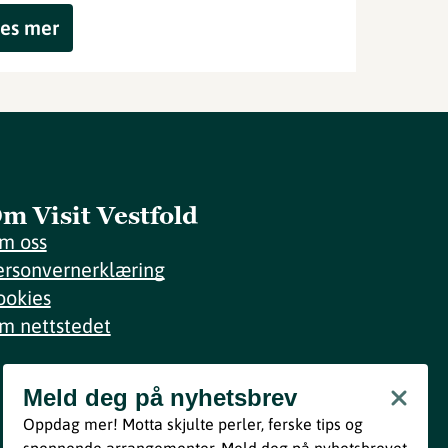
es mer
m Visit Vestfold
m oss
ersonvernerklæring
ookies
m nettstedet
Meld deg på nyhetsbrev
Meld deg på nyhetsbrev
Oppdag mer! Motta skjulte perler, ferske tips og
Bli med