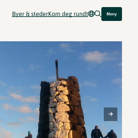
Byer & steder
Kom deg rundt
Meny