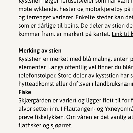
Kyststien følger ferdselsveier som har vært i
møte syklende, hester og motorkjøretøy på 
og terrenget varierer. Enkelte steder kan d
som er dårlige til beins. De deler av stien d
kommer fram, er markert på kartet.
Link til
Merking av stien
Kyststien er merket med blå maling, enten p
elementer. Langs offentlig vei finner du blå
telefonstolper. Store deler av kyststien har 
hytteadkomst eller driftsvei i landbruksnær
Fiske
Skjærgården er variert og ligger flott til fo
alvor setter inn. I Flautangen- og Yxneyomr
prøve fiskelykken. Om våren er det vanlig at 
flatfisker og sjøørret.