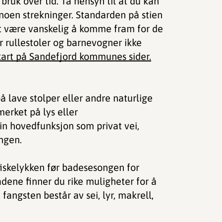
 bruk over tid. Ta hensyn til at du kan
noen strekninger. Standarden på stien
et være vanskelig å komme fram for de
er rullestoler og barnevogner ikke
 kart på Sandefjord kommunes sider.
å lave stolper eller andre naturlige
merket på lys eller
sin hovedfunksjon som privat vei,
ingen.
r fiskelykken før badesesongen for
ådene finner du rike muligheter for å
fangsten består av sei, lyr, makrell,