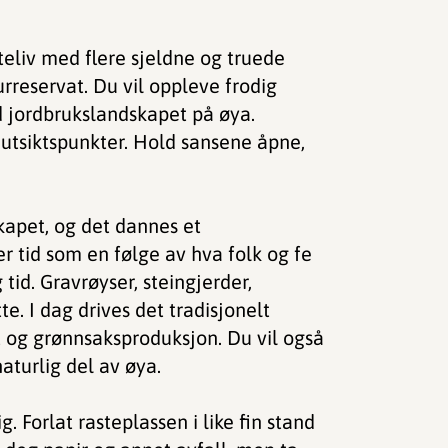
eliv med flere sjeldne og truede
urreservat. Du vil oppleve frodig
d jordbrukslandskapet på øya.
e utsiktspunkter. Hold sansene åpne,
kapet, og det dannes et
r tid som en følge av hva folk og fe
tid. Gravrøyser, steingjerder,
e. I dag drives det tradisjonelt
t og grønnsaksproduksjon. Du vil også
aturlig del av øya.
g. Forlat rasteplassen i like fin stand