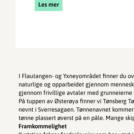
Les mer
I Flautangen- og Yxneyområdet finner du over
naturlige og opparbeidet gjennom mennesker
gjennom frivillige avtaler med grunneierne
På tuppen av Østerøya finner vi Tønsberg T
nevnt i Sverresagaen. Tønnenavnet kommer tr
tønne plassert øverst på en påle. Mange skip
Framkommelighet