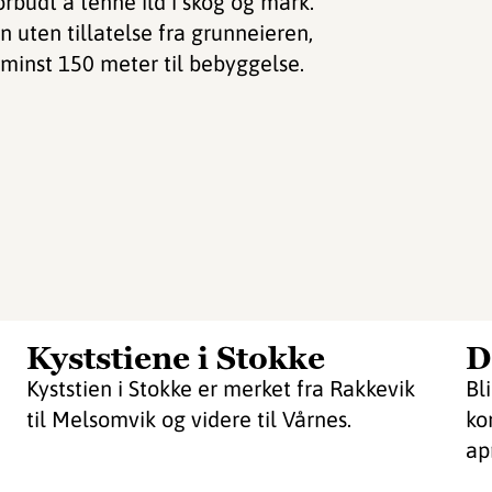
rbudt å tenne ild i skog og mark.
n uten tillatelse fra grunneieren,
 minst 150 meter til bebyggelse.
Kyststiene i Stokke
D
Kyststien i Stokke er merket fra Rakkevik
Bl
til Melsomvik og videre til Vårnes.
ko
apr