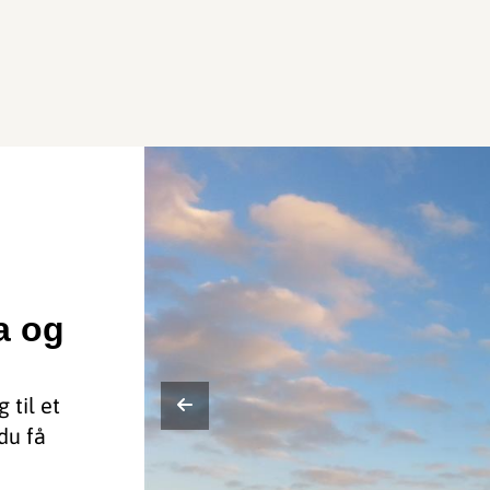
a og
 til et
 du få