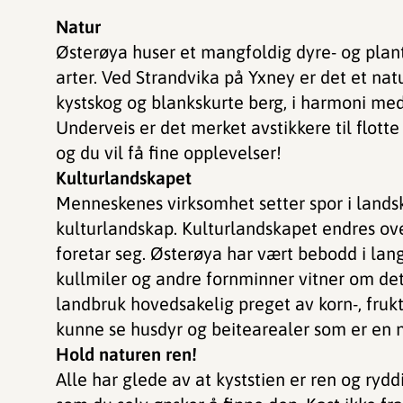
Natur
Østerøya huser et mangfoldig dyre- og plant
arter. Ved Strandvika på Yxney er det et nat
kystskog og blankskurte berg, i harmoni me
Underveis er det merket avstikkere til flott
og du vil få fine opplevelser!
Kulturlandskapet
Menneskenes virksomhet setter spor i lands
kulturlandskap. Kulturlandskapet endres ove
foretar seg. Østerøya har vært bebodd i lang 
kullmiler og andre fornminner vitner om dett
landbruk hovedsakelig preget av korn-, fruk
kunne se husdyr og beitearealer som er en n
Hold naturen ren!
Alle har glede av at kyststien er ren og ryddi