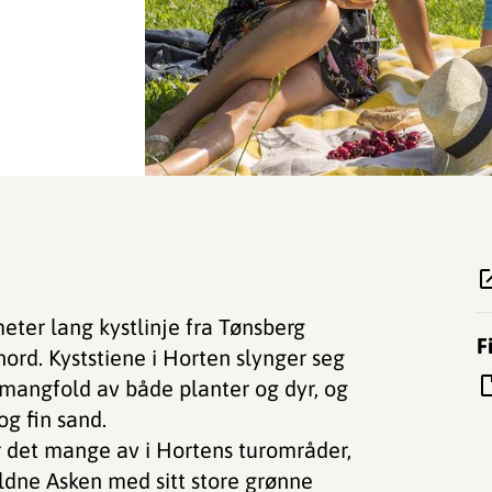
meter lang kystlinje fra Tønsberg
F
rd. Kyststiene i Horten slynger seg
smangfold av både planter og dyr, og
og fin sand.
 det mange av i Hortens turområder,
ldne Asken med sitt store grønne