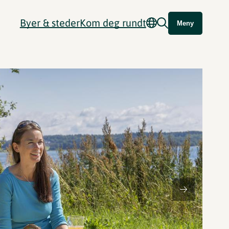
Byer & steder
Kom deg rundt
Meny