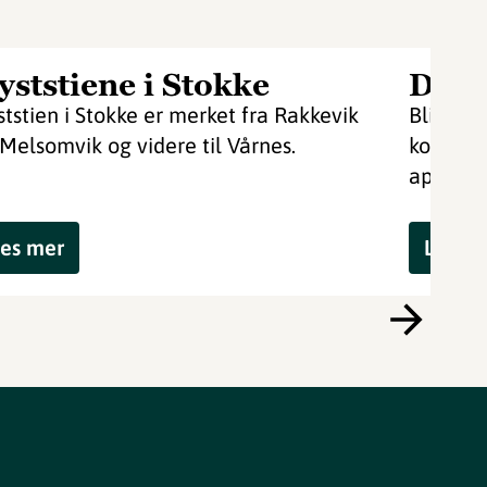
yststiene i Stokke
De g
ststien i Stokke er merket fra Rakkevik
Bli bedr
l Melsomvik og videre til Vårnes.
kommune
april.
es mer
Les m