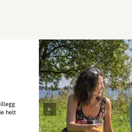
illegg
ie helt