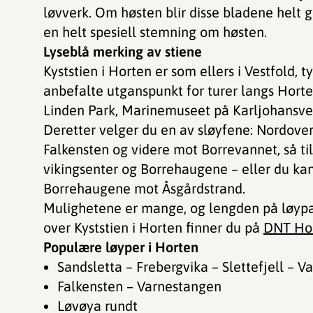
løvverk. Om høsten blir disse bladene helt g
en helt spesiell stemning om høsten.
Lyseblå merking av stiene
Kyststien i Horten er som ellers i Vestfold,
anbefalte utganspunkt for turer langs Horte
Linden Park, Marinemuseet på Karljohansver
Deretter velger du en av sløyfene: Nordove
Falkensten og videre mot Borrevannet, så ti
vikingsenter og Borrehaugene – eller du kan
Borrehaugene mot Åsgårdstrand.
Mulighetene er mange, og lengden på løypa 
over Kyststien i Horten finner du på
DNT Hor
Populære løyper i Horten
Sandsletta – Frebergvika – Slettefjell – 
Falkensten – Varnestangen
Løvøya rundt