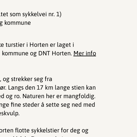
ltet som sykkelvei nr. 1)
berg kommune
e turstier i Horten er laget i
en kommune og DNT Horten.
Mer info
, og strekker seg fra
sør. Langs den 17 km lange stien kan
red og ro. Naturen her er mangfoldig.
nge fine steder å sette seg ned med
eskvulp.
orten flotte sykkelstier for deg og