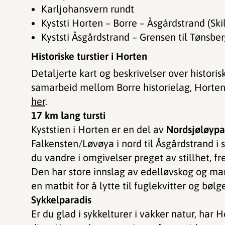
Karljohansvern rundt
Kyststi Horten – Borre – Åsgårdstrand (Ski
Kyststi Åsgårdstrand – Grensen til Tøns
Historiske turstier i Horten
Detaljerte kart og beskrivelser over historisk
samarbeid mellom Borre historielag, Hort
her
.
17 km lang tursti
Kyststien i Horten er en del av
Nordsjøløypa
Falkensten/Løvøya i nord til Åsgårdstrand i 
du vandre i omgivelser preget av stillhet, f
Den har store innslag av edelløvskog og ma
en matbit for å lytte til fuglekvitter og bølg
Sykkelparadis
Er du glad i sykkelturer i vakker natur, har H