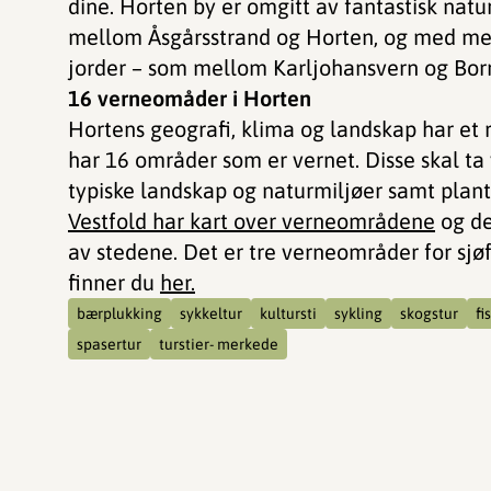
dine. Horten by er omgitt av fantastisk nat
mellom Åsgårsstrand og Horten, og med mer
jorder – som mellom Karljohansvern og Bor
16 verneomåder i Horten
Hortens geografi, klima og landskap har et r
har 16 områder som er vernet. Disse skal ta 
typiske landskap og naturmiljøer samt plant
Vestfold har kart over verneområdene
og de
av stedene. Det er tre verneområder for sjøfu
finner du
her.
bærplukking
sykkeltur
kultursti
sykling
skogstur
fi
spasertur
turstier- merkede