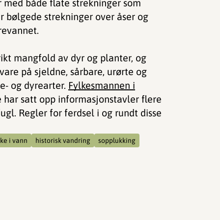
ur med både flate strekninger som
 bølgede strekninger over åser og
revannet.
ikt mangfold av dyr og planter, og
vare på sjeldne, sårbare, urørte og
e- og dyrearter.
Fylkesmannen i
 har satt opp informasjonstavler flere
gl. Regler for ferdsel i og rundt disse
ske i vann
historisk vandring
sopplukking