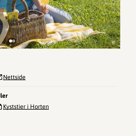
©
Nettside
iler
Kyststier i Horten