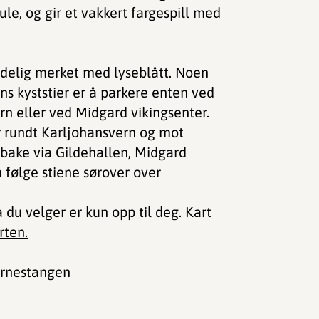
ule, og gir et vakkert fargespill med
 tydelig merket med lyseblått. Noen
ns kyststier er å parkere enten ved
n eller ved Midgard vikingsenter.
r rundt Karljohansvern og mot
lbake via Gildehallen, Midgard
 følge stiene sørover over
du velger er kun opp til deg. Kart
ten.
Varnestangen