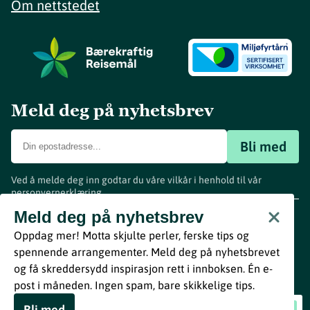
Om nettstedet
Meld deg på nyhetsbrev
Bli med
Ved å melde deg inn godtar du våre vilkår i henhold til vår
personvernerklæring
.
www.visitvestfold.com
Meld deg på nyhetsbrev
Turistinformasjon
Oppdag mer! Motta skjulte perler, ferske tips og
Vestfold Fylkeskommune
spennende arrangementer. Meld deg på nyhetsbrevet
By
Breakfast
og få skreddersydd inspirasjon rett i innboksen. Én e-
post i måneden. Ingen spam, bare skikkelige tips.
Bli med