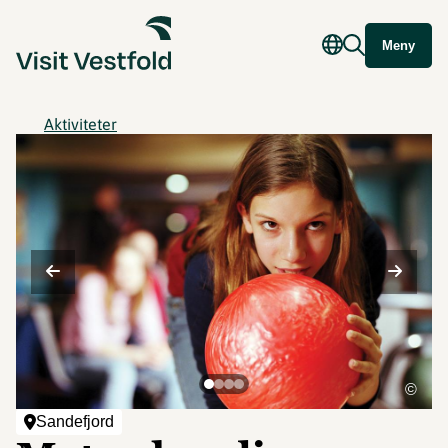
Meny
Aktiviteter
©
Sandefjord