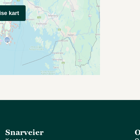
ise kart
Snarveier
O