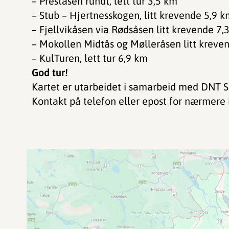
– Preståsen rundt, lett tur 3,5 km
– Stub – Hjertnesskogen, litt krevende 5,9 
– Fjellvikåsen via Rødsåsen litt krevende 7,
– Mokollen Midtås og Mølleråsen litt kreve
– KulTuren, lett tur 6,9 km
God tur!
Kartet er utarbeidet i samarbeid med DNT S
Kontakt på telefon eller epost for nærmere 