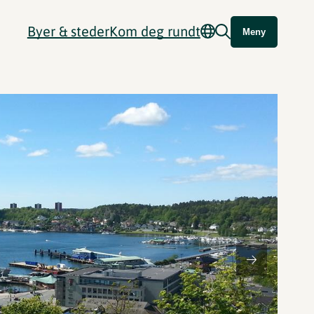
Byer & steder
Kom deg rundt
Meny