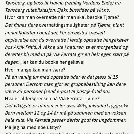
Tønsberg, og buss til Havna (retning Verdens Ende) fra
Tønsberg rutebilstasjon. Sjekk busstider på vkt.no.
Hvor kan man overnatte når man skal besøke Tjøme?
Det finnes flere
overnattingsmuligheter
på Tjøme, blant
annet hoteller i området. For en ekstra spesiell
opplevelse kan du overnatte i ferdig oppsatte hengekøyer
hos Aktiv Fritid. Å våkne ute i naturen, ta et morgenbad og
deretter bli med ut på Via Ferrata gir en helt egen start på
dagen.
Her kan du booke hengekøye!
Hvor mange kan man være?
På en vanlig tur med oppsatte tider er det plass til 15
personer. Dersom man gjør en gruppebestilling kan dere
være 25 personer (send e-post til post@-fritid.no).
Hva er aldersgrensen på Via Ferrata Tjøme?
Det viktigste er at man veier over 40kg inkludert ryggsekk.
Barn mellom 12 og 14 år må gå sammen med en voksen
hele ruta. Via Ferrata passer derfor godt for ungdommer.
Må jeg ha med noe utstyr?