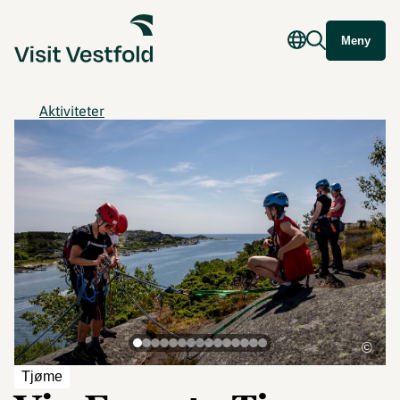
Meny
Aktiviteter
©
Tjøme