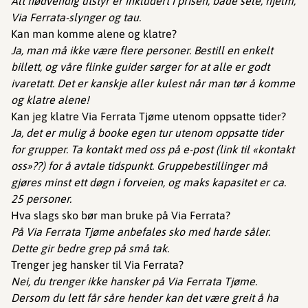
Alt nødvendig utstyr er inkludert i prisen, både sele, hjelm,
Via Ferrata-slynger og tau.
Kan man komme alene og klatre?
Ja, man må ikke være flere personer. Bestill en enkelt
billett, og våre flinke guider sørger for at alle er godt
ivaretatt. Det er kanskje aller kulest når man tør å komme
og klatre alene!
Kan jeg klatre Via Ferrata Tjøme utenom oppsatte tider?
Ja, det er mulig å booke egen tur utenom oppsatte tider
for grupper. Ta kontakt med oss på e-post (link til «kontakt
oss»??) for å avtale tidspunkt. Gruppebestillinger må
gjøres minst ett døgn i forveien, og maks kapasitet er ca.
25 personer.
Hva slags sko bør man bruke på Via Ferrata?
På Via Ferrata Tjøme anbefales sko med harde såler.
Dette gir bedre grep på små tak.
Trenger jeg hansker til Via Ferrata?
Nei, du trenger ikke hansker på Via Ferrata Tjøme.
Dersom du lett får såre hender kan det være greit å ha