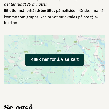
det tar rundt 20 minutter.
Billetter må forhåndsbestilles på
nettsiden
.
Ønsker man å
komme som gruppe, kan privat tur avtales på post@a-
fritid.no.
Klikk her for å vise kart
Se også