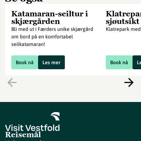
Katamaran-seiltur i
Klatrepa
skjærgården
sjøutsikt
Bli med ut i Færders unike skjærgård
Klatrepark med 
om bord på en komfortabel
seilkatamaran!
Book nå
Les mer
Book nå
L
Reisemål