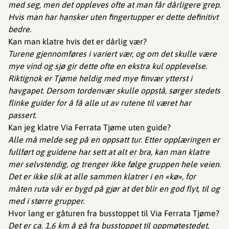
med seg, men det oppleves ofte at man får dårligere grep.
Hvis man har hansker uten fingertupper er dette definitivt
bedre.
Kan man klatre hvis det er dårlig vær?
Turene gjennomføres i variert vær, og om det skulle være
mye vind og sjø gir dette ofte en ekstra kul opplevelse.
Riktignok er Tjøme heldig med mye finvær ytterst i
havgapet. Dersom tordenvær skulle oppstå, sørger stedets
flinke guider for å få alle ut av rutene til været har
passert.
Kan jeg klatre Via Ferrata Tjøme uten guide?
Alle må melde seg på en oppsatt tur. Etter opplæringen er
fullført og guidene har sett at alt er bra, kan man klatre
mer selvstendig, og trenger ikke følge gruppen hele veien.
Det er ikke slik at alle sammen klatrer i en «kø», for
måten ruta vår er bygd på gjør at det blir en god flyt, til og
med i større grupper.
Hvor lang er gåturen fra busstoppet til Via Ferrata Tjøme?
Det er ca. 1,6 km å gå fra busstoppet til oppmøtestedet,