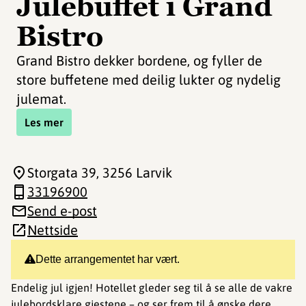
Julebuffet i Grand
Bistro
Grand Bistro dekker bordene, og fyller de
store buffetene med deilig lukter og nydelig
julemat.
Les mer
Storgata 39
, 3256 Larvik
33196900
Send e-post
Nettside
Dette arrangementet har vært.
Endelig jul igjen! Hotellet gleder seg til å se alle de vakre
julebordsklare gjestene – og ser frem til å ønske dere