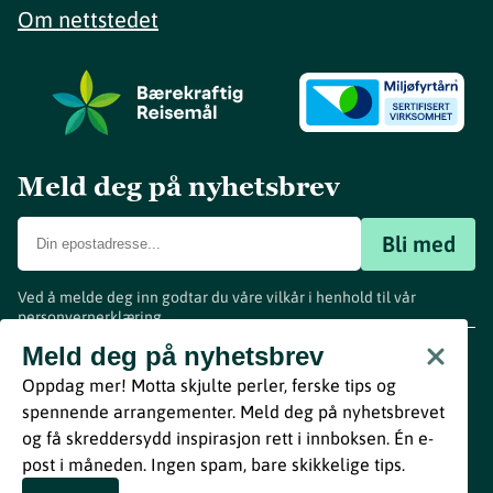
Om nettstedet
Meld deg på nyhetsbrev
Bli med
Ved å melde deg inn godtar du våre vilkår i henhold til vår
personvernerklæring
.
www.visitvestfold.com
Meld deg på nyhetsbrev
Turistinformasjon
Oppdag mer! Motta skjulte perler, ferske tips og
Vestfold Fylkeskommune
spennende arrangementer. Meld deg på nyhetsbrevet
By
Breakfast
og få skreddersydd inspirasjon rett i innboksen. Én e-
post i måneden. Ingen spam, bare skikkelige tips.