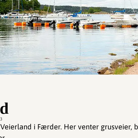
nd
53
ie Veierland i Færder. Her venter grusveier,
er