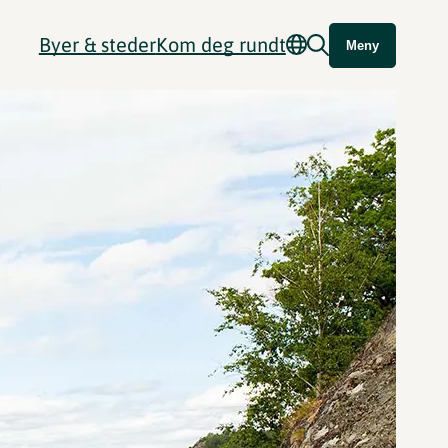
Byer & steder
Kom deg rundt
Meny