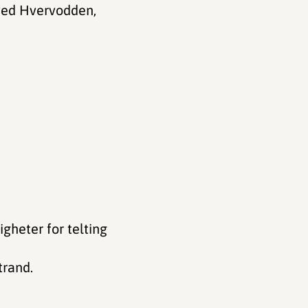
 ved Hvervodden,
gheter for telting
trand.