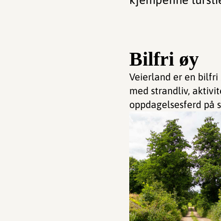
Bilfri øy
Veierland er en bilf
med strandliv, aktivi
oppdagelsesferd på syk