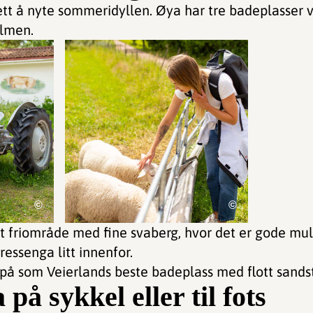
lett å nyte sommeridyllen. Øya har tre badeplasser
lmen.
©
©
t friområde med fine svaberg, hvor det er gode muli
essenga litt innenfor.
 på som Veierlands beste badeplass med flott sands
på sykkel eller til fots