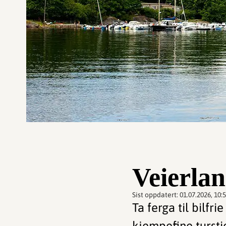
Veierla
Sist oppdatert:
01.07.2026, 10:
Ta ferga til bilfr
kjempefine tursti