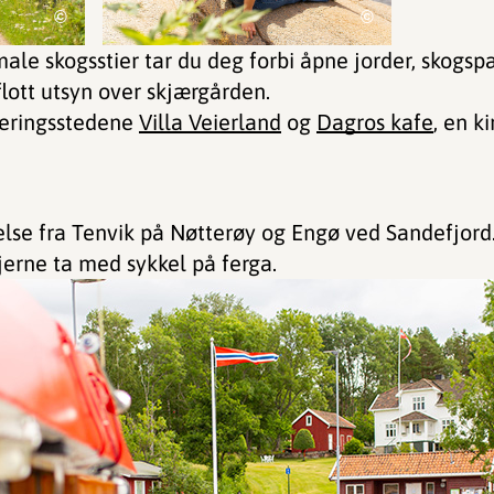
©
©
ale skogsstier tar du deg forbi åpne jorder, skogspa
flott utsyn over skjærgården.
veringsstedene
Villa Veierland
og
Dagros kafe
, en k
else fra Tenvik på Nøtterøy og Engø ved Sandefjord.
jerne ta med sykkel på ferga.