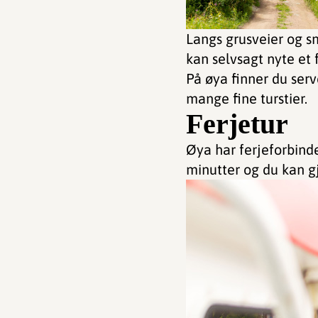
Langs grusveier og sm
kan selvsagt nyte et 
På øya finner du ser
mange fine turstier.
Ferjetur
Øya har ferjeforbind
minutter og du kan g