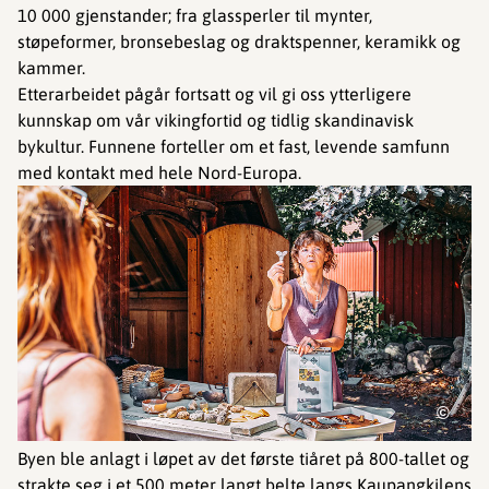
10 000 gjenstander; fra glassperler til mynter,
støpeformer, bronsebeslag og draktspenner, keramikk og
kammer.
Etterarbeidet pågår fortsatt og vil gi oss ytterligere
kunnskap om vår vikingfortid og tidlig skandinavisk
bykultur. Funnene forteller om et fast, levende samfunn
med kontakt med hele Nord-Europa.
©
Byen ble anlagt i løpet av det første tiåret på 800-tallet og
strakte seg i et 500 meter langt belte langs Kaupangkilens