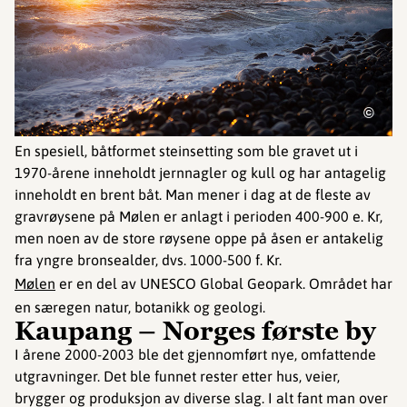
©
En spesiell, båtformet steinsetting som ble gravet ut i
1970-årene inneholdt jernnagler og kull og har antagelig
inneholdt en brent båt. Man mener i dag at de fleste av
gravrøysene på Mølen er anlagt i perioden 400-900 e. Kr,
men noen av de store røysene oppe på åsen er antakelig
fra yngre bronsealder, dvs. 1000-500 f. Kr.
Mølen
er en del av UNESCO Global Geopark. Området har
en særegen natur, botanikk og geologi.
Kaupang – Norges første by
I årene 2000-2003 ble det gjennomført nye, omfattende
utgravninger. Det ble funnet rester etter hus, veier,
brygger og produksjon av diverse slag. I alt fant man over