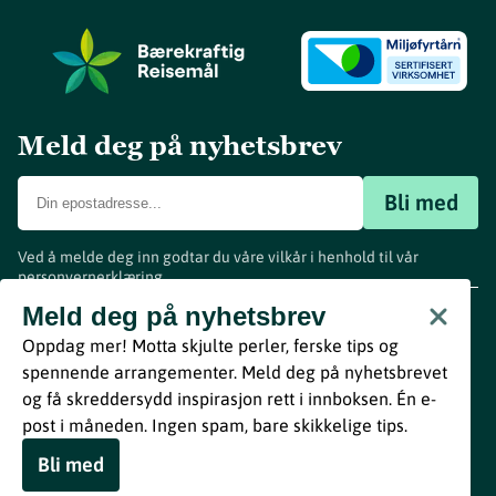
Meld deg på nyhetsbrev
Bli med
Ved å melde deg inn godtar du våre vilkår i henhold til vår
personvernerklæring
.
www.visitvestfold.com
Meld deg på nyhetsbrev
Turistinformasjon
Oppdag mer! Motta skjulte perler, ferske tips og
Vestfold Fylkeskommune
spennende arrangementer. Meld deg på nyhetsbrevet
By
Breakfast
og få skreddersydd inspirasjon rett i innboksen. Én e-
post i måneden. Ingen spam, bare skikkelige tips.
Bli med