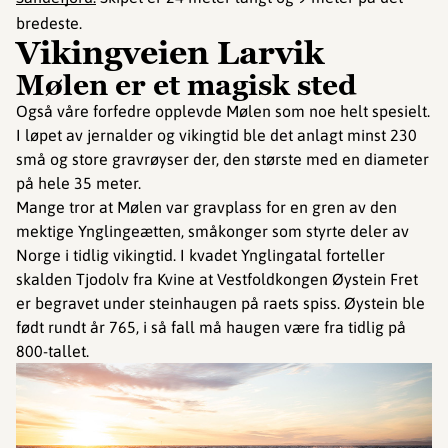
bredeste.
Vikingveien Larvik
Mølen er et magisk sted
Også våre forfedre opplevde Mølen som noe helt spesielt.
I løpet av jernalder og vikingtid ble det anlagt minst 230
små og store gravrøyser der, den største med en diameter
på hele 35 meter.
Mange tror at Mølen var gravplass for en gren av den
mektige Ynglingeætten, småkonger som styrte deler av
Norge i tidlig vikingtid. I kvadet Ynglingatal forteller
skalden Tjodolv fra Kvine at Vestfoldkongen Øystein Fret
er begravet under steinhaugen på raets spiss. Øystein ble
født rundt år 765, i så fall må haugen være fra tidlig på
800-tallet.