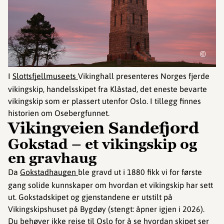
©
I
Slottsfjellmuseets
Vikinghall presenteres Norges fjerde
vikingskip, handelsskipet fra Klåstad, det eneste bevarte
vikingskip som er plassert utenfor Oslo. I tillegg finnes
historien om Osebergfunnet.
Vikingveien Sandefjord
Gokstad – et vikingskip og
en gravhaug
Da
Gokstadhaugen
ble gravd ut i 1880 fikk vi for første
gang solide kunnskaper om hvordan et vikingskip har sett
ut. Gokstadskipet og gjenstandene er utstilt på
Vikingskipshuset på Bygdøy (stengt: åpner igjen i 2026).
Du behøver ikke reise til Oslo for å se hvordan skipet ser