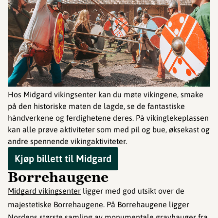
©
Hos Midgard vikingsenter kan du møte vikingene, smake
på den historiske maten de lagde, se de fantastiske
håndverkene og ferdighetene deres. På vikinglekeplassen
kan alle prøve aktiviteter som med pil og bue, øksekast og
andre spennende vikingaktiviteter.
Kjøp billett til Midgard
Borrehaugene
Midgard vikingsenter
ligger med god utsikt over de
majestetiske
Borrehaugene
. På Borrehaugene ligger
Nordens største samling av monumentale gravhauger fra