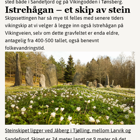
sted både i Sandefjord og på Vikingodden i Tønsberg.
Istrehågan – et skip av stein
Skipssettingen har så mye til felles med senere tiders
vikingskip at vi velger å legge inn også Istrehågan på
Vikingveien, selv om dette gravfeltet er enda eldre,
antagelig fra 400-500 tallet, også benevnt
folkevandringstid.
©
Steinskipet ligger ved Jåberg i Tjølling, mellom Larvik og
Sandefjord.
Skipet er 24 meter langt og 9 meter på det