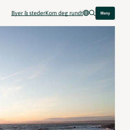
Byer & steder
Kom deg rundt
Meny