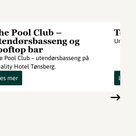
he Pool Club –
Tøns
tendørsbasseng og
Unikt yo
ooftop bar
e Pool Club – utendørsbasseng på
ality Hotel Tønsberg.
es mer
Les m