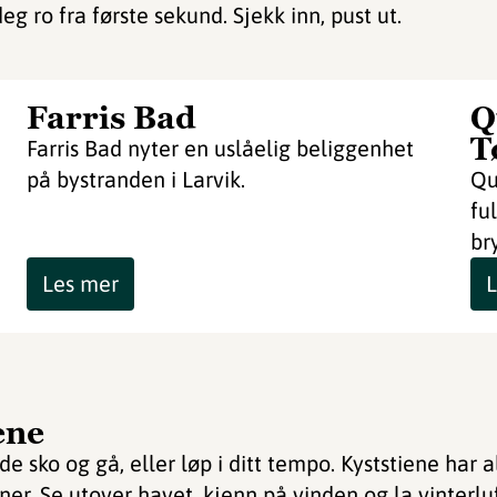
eg ro fra første sekund. Sjekk inn, pust ut.
Farris Bad
Q
T
Farris Bad nyter en uslåelig beliggenhet
på bystranden i Larvik.
Qu
fu
br
Les mer
L
ene
e sko og gå, eller løp i ditt tempo. Kyststiene har a
vner. Se utover havet, kjenn på vinden og la vinterl