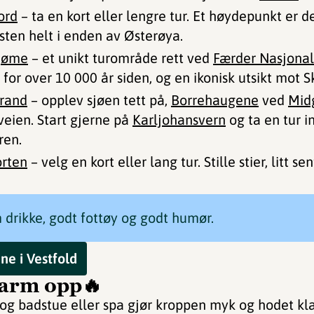
ord
– ta en kort eller lengre tur. Et høydepunkt er 
ten helt i enden av Østerøya.
Tjøme
– et unikt turområde rett ved
Færder Nasjonal
for over 10 000 år siden, og en ikonisk utsikt mot S
trand
– opplev sjøen tett på,
Borrehaugene
ved
Mid
eien. Start gjerne på
Karljohansvern
og ta en tur 
uren.
orten
– velg en kort eller lang tur. Stille stier, litt s
m drikke, godt fottøy og godt humør.
ne i Vestfold
 Varm opp🔥
og badstue eller spa gjør kroppen myk og hodet kla