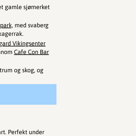
det gamle sjømerket
park,
med svaberg
kagerrak.
gard Vikingsenter
innom
Cafe Con Bar
entrum og skog, og
rt. Perfekt under