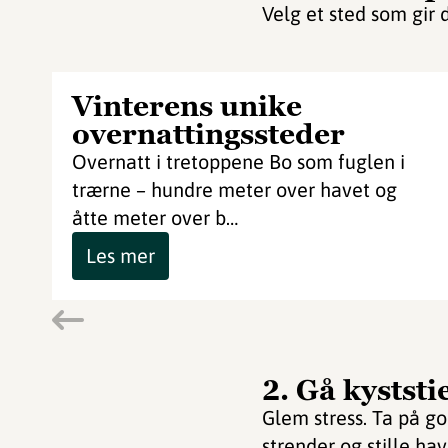
Velg et sted som gir d
Vinterens unike
overnattingssteder
Overnatt i tretoppene Bo som fuglen i
trærne – hundre meter over havet og
åtte meter over b…
Les mer
2. Gå kyststi
Glem stress. Ta på god
strender og stille ha