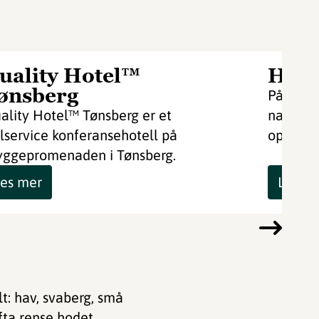
uality Hotel™
Havn
ønsberg
På ters
ality Hotel™ Tønsberg er et
nasjonal
llservice konferansehotell på
opphold
yggepromenaden i Tønsberg.
es mer
Les m
lt: hav, svaberg, små
ufta rense hodet.