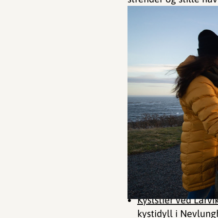
Kyststier ved Larv
kystidyll i Nevlun