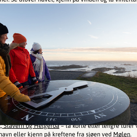
ik, Stavern og Helgeroa
– ta korte eller lengre turer
ghavn eller kjenn på kreftene fra sjøen ved
Mølen
.