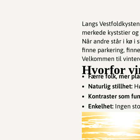
Langs Vestfoldkyste
merkede kyststier og 
Når andre står i kø i
finne parkering, finn
Velkommen til vinter
Hvorfor vi
Færre folk, mer pla
Naturlig stillhet:
Hø
Kontraster som fun
Enkelhet:
Ingen sto