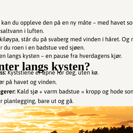
n kan du oppleve den på en ny måte – med havet s
saltvann i luften.
 skiløypa, står du på svaberg med vinden i håret. Og
er du roen i en badstue ved sjøen.
en langs kysten – en pause fra hverdagens kjør.
nter langs kysten?
ss:
Kyststiene er åpne for deg, uten kø.
r på havet og vinden.
gerer:
Kald sjø + varm badstue = kropp og hode so
r planlegging, bare ut og gå.