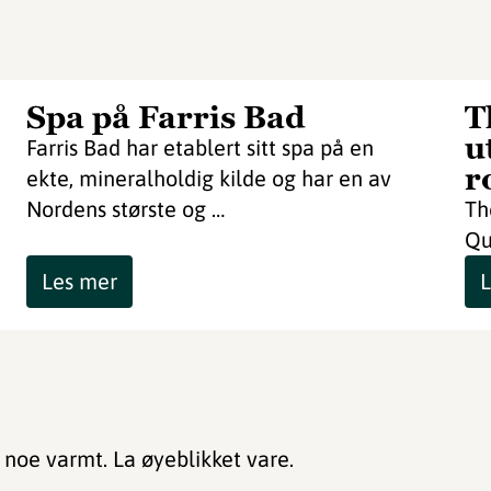
Spa på Farris Bad
T
u
Farris Bad har etablert sitt spa på en
r
ekte, mineralholdig kilde og har en av
Nordens største og …
Th
Qu
Les mer
L
is noe varmt. La øyeblikket vare.