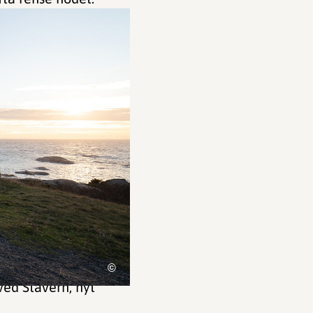
©
 ved Stavern, nyt