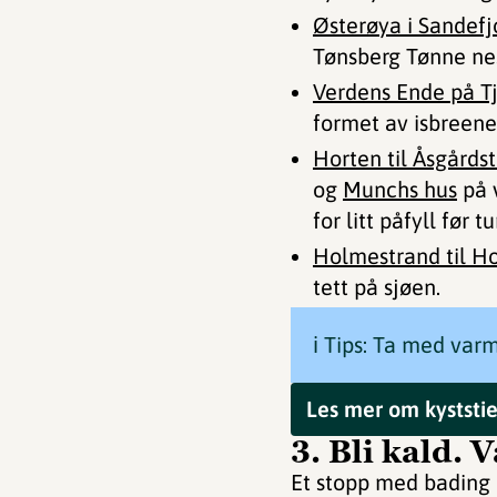
Østerøya i Sandefj
Tønsberg Tønne nes
Verdens Ende på 
formet av isbreene 
Horten til Åsgårds
og
Munchs hus
på v
for litt påfyll før t
Holmestrand til H
tett på sjøen.
ℹ️ Tips: Ta med var
Les mer om kyststie
3. Bli kald.
Et stopp med bading 