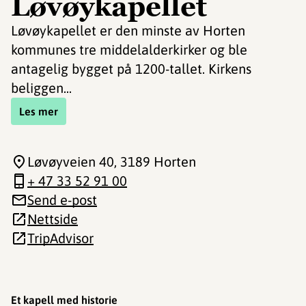
Løvøykapellet
Løvøykapellet er den minste av Horten
kommunes tre middelalderkirker og ble
antagelig bygget på 1200-tallet. Kirkens
beliggen...
Les mer
Løvøyveien 40
, 3189 Horten
+ 47 33 52 91 00
Send e-post
Nettside
TripAdvisor
Et kapell med historie