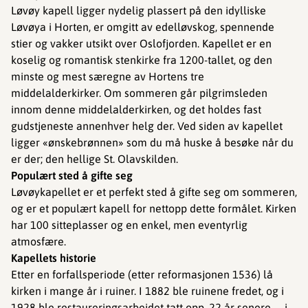
Løvøy kapell ligger nydelig plassert på den idylliske
Løvøya i Horten, er omgitt av edelløvskog, spennende
stier og vakker utsikt over Oslofjorden. Kapellet er en
koselig og romantisk stenkirke fra 1200-tallet, og den
minste og mest særegne av Hortens tre
middelalderkirker. Om sommeren går pilgrimsleden
innom denne middelalderkirken, og det holdes fast
gudstjeneste annenhver helg der. Ved siden av kapellet
ligger «ønskebrønnen» som du må huske å besøke når du
er der; den hellige St. Olavskilden.
Populært sted å gifte seg
Løvøykapellet er et perfekt sted å gifte seg om sommeren,
og er et populært kapell for nettopp dette formålet. Kirken
har 100 sitteplasser og en enkel, men eventyrlig
atmosfære.
Kapellets historie
Etter en forfallsperiode (etter reformasjonen 1536) lå
kirken i mange år i ruiner. I 1882 ble ruinene fredet, og i
1928 ble restaureringsarbeidet tatt opp. 22 år senere – i