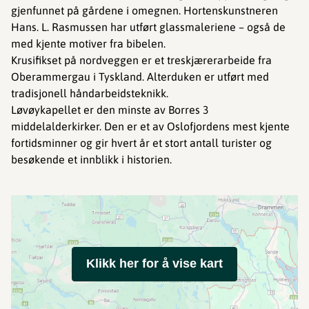
gjenfunnet på gårdene i omegnen. Hortenskunstneren
Hans. L. Rasmussen har utført glassmaleriene – også de
med kjente motiver fra bibelen.
Krusifikset på nordveggen er et treskjærerarbeide fra
Oberammergau i Tyskland. Alterduken er utført med
tradisjonell håndarbeidsteknikk.
Løvøykapellet er den minste av Borres 3
middelalderkirker. Den er et av Oslofjordens mest kjente
fortidsminner og gir hvert år et stort antall turister og
besøkende et innblikk i historien.
Klikk her for å vise kart