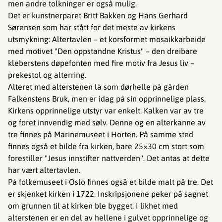
men andre tolkninger er også mulig.
Det er kunstnerparet Britt Bakken og Hans Gerhard
Sørensen som har stått for det meste av kirkens
utsmykning: Altertavlen – et korsformet mosaikkarbeide
med motivet "Den oppstandne Kristus" – den dreibare
kleberstens døpefonten med fire motiv fra Jesus liv –
prekestol og alterring.
Alteret med alterstenen lå som dørhelle på gården
Falkenstens Bruk, men er idag på sin opprinnelige plass.
Kirkens opprinnelige utstyr var enkelt. Kalken var av tre
og foret innvendig med sølv. Denne og en alterkanne av
tre finnes på Marinemuseet i Horten. På samme sted
finnes også et bilde fra kirken, bare 25×30 cm stort som
forestiller "Jesus innstifter nattverden". Det antas at dette
har vært altertavlen.
På folkemuseet i Oslo finnes også et bilde malt på tre. Det
er skjenket kirken i 1722. Inskripsjonene peker på sagnet
om grunnen til at kirken ble bygget. I likhet med
alterstenen er en del av hellene i gulvet opprinnelige og