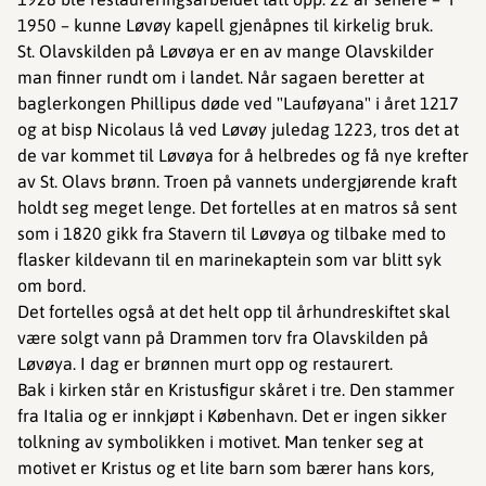
1950 – kunne Løvøy kapell gjenåpnes til kirkelig bruk.
St. Olavskilden på Løvøya er en av mange Olavskilder
man finner rundt om i landet. Når sagaen beretter at
baglerkongen Phillipus døde ved "Lauføyana" i året 1217
og at bisp Nicolaus lå ved Løvøy juledag 1223, tros det at
de var kommet til Løvøya for å helbredes og få nye krefter
av St. Olavs brønn. Troen på vannets undergjørende kraft
holdt seg meget lenge. Det fortelles at en matros så sent
som i 1820 gikk fra Stavern til Løvøya og tilbake med to
flasker kildevann til en marinekaptein som var blitt syk
om bord.
Det fortelles også at det helt opp til århundreskiftet skal
være solgt vann på Drammen torv fra Olavskilden på
Løvøya. I dag er brønnen murt opp og restaurert.
Bak i kirken står en Kristusfigur skåret i tre. Den stammer
fra Italia og er innkjøpt i København. Det er ingen sikker
tolkning av symbolikken i motivet. Man tenker seg at
motivet er Kristus og et lite barn som bærer hans kors,