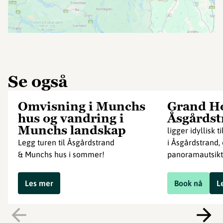
Se også
Omvisning i Munchs
Grand Ho
hus og vandring i
Åsgårdst
Munchs landskap
ligger idyllisk
Legg turen til Åsgårdstrand
i Åsgårdstrand,
& Munchs hus i sommer!
panoramautsikt
Les mer
Book nå
L