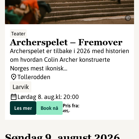
©
Teater
Archerspelet – Fremover
Archerspelet er tilbake i 2026 med historien
om hvordan Colin Archer konstruerte
Norges mest ikonisk...
Tollerodden
Larvik
lørdag 8. aug.
kl: 20:00
Pris fra:
Les mer
Book nå
495
,-
søndag 9. august 2026