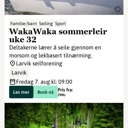
©
Familie/barn
Seiling
Sport
WakaWaka sommerleir
uke 32
Deltakerne lærer å seile gjennom en
morsom og lekbasert tilnærming.
Larvik seilforening
Larvik
fredag 7. aug.
kl: 09:00
Pris fra:
Les mer
Book nå
2900
,-