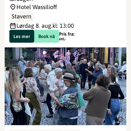
Hotel Wassilioff
Stavern
lørdag 8. aug.
kl: 13:00
Pris fra:
Les mer
Book nå
695
,-
©