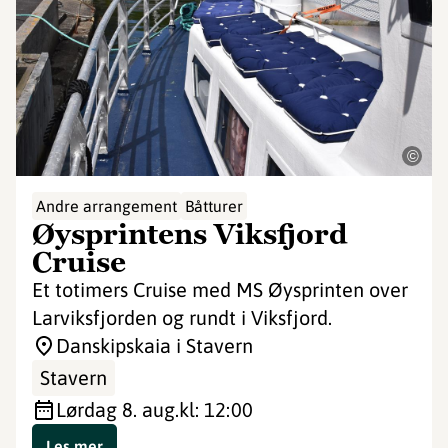
©
Andre arrangement
Båtturer
Øysprintens Viksfjord
Cruise
Et totimers Cruise med MS Øysprinten over
Larviksfjorden og rundt i Viksfjord.
Danskipskaia i Stavern
Stavern
lørdag 8. aug.
kl: 12:00
Les mer