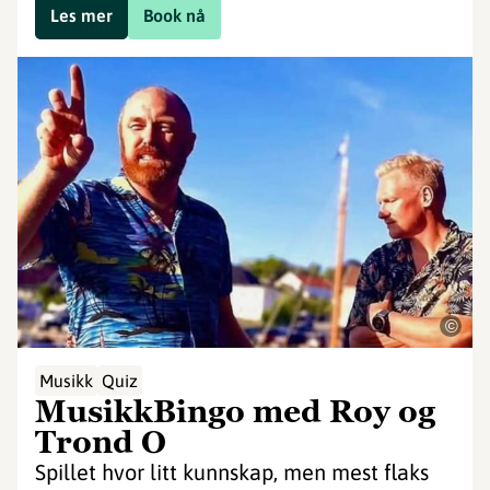
Les mer
Book nå
©
Musikk
Quiz
MusikkBingo med Roy og
Trond O
Spillet hvor litt kunnskap, men mest flaks