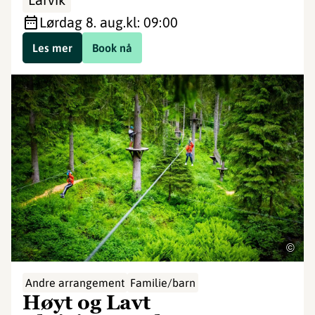
lørdag 8. aug.
kl: 09:00
Les mer
Book nå
©
Andre arrangement
Familie/barn
Høyt og Lavt