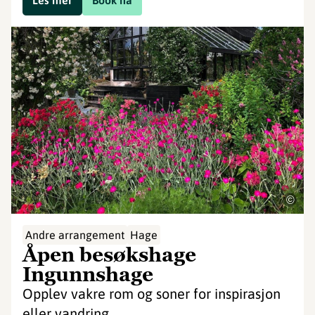
Les mer
Book nå
©
Andre arrangement
Hage
Åpen besøkshage
Ingunnshage
Opplev vakre rom og soner for inspirasjon
eller vandring.