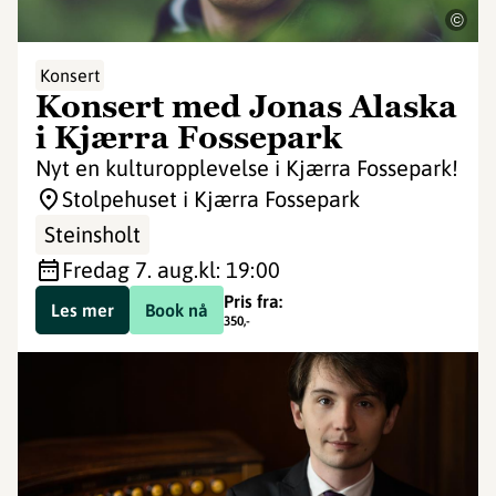
©
Konsert
Konsert med Jonas Alaska
i Kjærra Fossepark
Nyt en kulturopplevelse i Kjærra Fossepark!
Stolpehuset i Kjærra Fossepark
Steinsholt
fredag 7. aug.
kl: 19:00
Pris fra:
Les mer
Book nå
350
,-