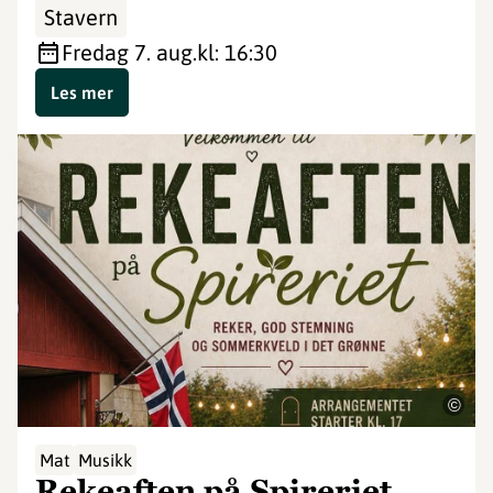
Stavern
fredag 7. aug.
kl: 16:30
Les mer
©
Mat
Musikk
Rekeaften på Spireriet