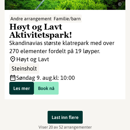
©
Andre arrangement
Familie/barn
Høyt og Lavt
Aktivitetspark!
Skandinavias største klatrepark med over
270 elementer fordelt på 19 løyper.
Høyt og Lavt
Steinsholt
søndag 9. aug.
kl: 10:00
Les mer
Book nå
Last inn flere
Viser 20 av 52 arrangementer