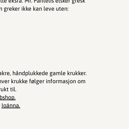
lle eksra. Mr. Pantelis elsker gresk
n greker ikke kan leve uten:
vakre, håndplukkede gamle krukker.
ver krukke følger informasjon om
kt til.
bshop.
n
Ioánna.