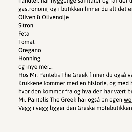
handler, har hyggelige samtaler og får det li
gastronomi, og i butikken finner du alt det e
Oliven & Olivenolje
Sitron
Feta
Tomat
Oregano
Honning
og mye mer…
Hos Mr. Pantelis The Greek finner du også 
Krukkene kommer med en historie, og med h
hvor den kommer fra og hva den har vært bru
Mr. Pantelis The Greek har også en egen
we
Vegg i vegg ligger den Greske motebutikke