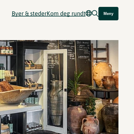
Byer & steder
Kom deg rundt
Meny