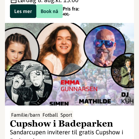
Pris fra:
Les mer
Book nå
400
,-
©
Familie/barn
Fotball
Sport
Cupshow i Badeparken
Sandarcupen inviterer til gratis Cupshow i