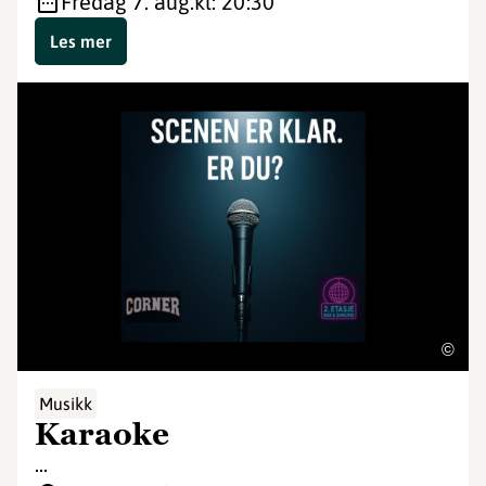
fredag 7. aug.
kl: 20:30
Les mer
©
Musikk
Karaoke
...