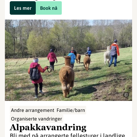
Les mer
Book nå
©
Andre arrangement
Familie/barn
Organiserte vandringer
Alpakkavandring
Bli med på arrangerte fellesturer i landlige