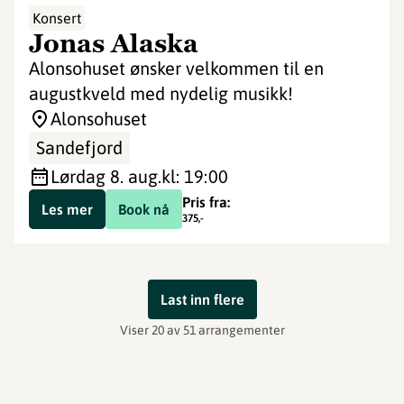
Konsert
Jonas Alaska
Alonsohuset ønsker velkommen til en
augustkveld med nydelig musikk!
Alonsohuset
Sandefjord
lørdag 8. aug.
kl: 19:00
Pris fra:
Les mer
Book nå
375
,-
Last inn flere
Viser 20 av 51 arrangementer