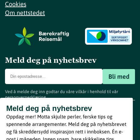
Cookies
Om nettstedet
Meld deg på nyhetsbrev
Bli med
Ved å melde deg inn godtar du våre vilkår i henhold til vår
personvernerklæring
.
www.visitvestfold.com
Meld deg på nyhetsbrev
Turistinformasjon
Oppdag mer! Motta skjulte perler, ferske tips og
Vestfold Fylkeskommune
spennende arrangementer. Meld deg på nyhetsbrevet
By
Breakfast
og få skreddersydd inspirasjon rett i innboksen. Én e-
post i måneden. Ingen spam, bare skikkelige tips.