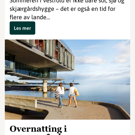
Sommeren i Vestfold er ikke bare sol, sjø og
skjærgårdshygge – det er også en tid for
flere av lande...
Les mer
Overnatting i