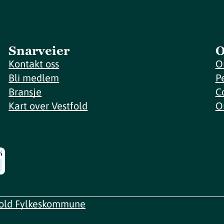
Snarveier
O
Kontakt oss
O
Bli medlem
P
Bransje
C
Kart over Vestfold
O
fold Fylkeskommune