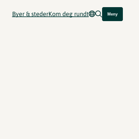
Byer & steder
Kom deg rundt
Meny