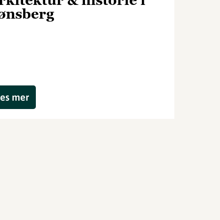
rkitektur & historie i
ønsberg
es mer