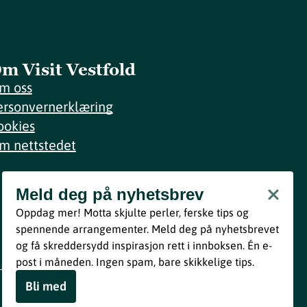
m Visit Vestfold
m oss
ersonvernerklæring
ookies
m nettstedet
Meld deg på nyhetsbrev
Meld deg på nyhetsbrev
Oppdag mer! Motta skjulte perler, ferske tips og
Bli med
spennende arrangementer. Meld deg på nyhetsbrevet
og få skreddersydd inspirasjon rett i innboksen. Én e-
Ved å melde deg inn godtar du våre vilkår i henhold til vår
post i måneden. Ingen spam, bare skikkelige tips.
personvernerklæring
.
Bli med