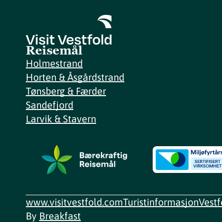
Reisemål
Holmestrand
Horten & Åsgårdstrand
Tønsberg & Færder
Sandefjord
Larvik & Stavern
www.visitvestfold.com
Turistinformasjon
Vest
By
Breakfast