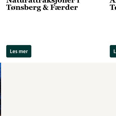
Naturattraksjoner i
A
Tønsberg & Færder
T
Les mer
L