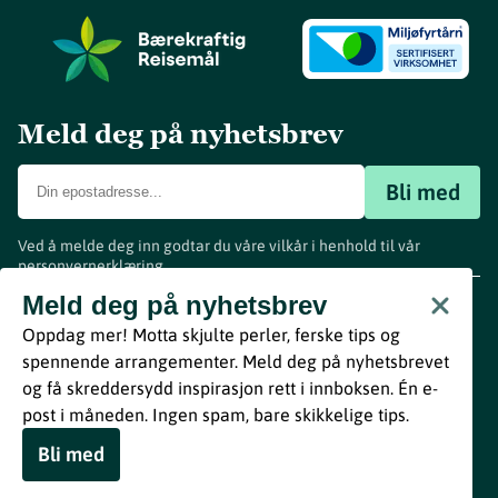
Meld deg på nyhetsbrev
Bli med
Ved å melde deg inn godtar du våre vilkår i henhold til vår
personvernerklæring
.
www.visitvestfold.com
Meld deg på nyhetsbrev
Turistinformasjon
Oppdag mer! Motta skjulte perler, ferske tips og
Vestfold Fylkeskommune
spennende arrangementer. Meld deg på nyhetsbrevet
By
Breakfast
og få skreddersydd inspirasjon rett i innboksen. Én e-
post i måneden. Ingen spam, bare skikkelige tips.
Bli med