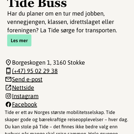
Tide Buss
Har du planer om en tur med jobben,
vennegjengen, klassen, idrettslaget eller
foreningen? La Tide sørge for transporten.
Les mer
Borgeskogen 1
, 3160 Stokke
(+47) 95 02 29 38
Send e-post
Nettside
Instagram
Facebook
Tide er ett av Norges største mobilitetsselskap. Tide
skaper gode og bærekraftige reiseopplevelser – hver dag.
Du kan stole på Tide – det finnes ikke bedre valg enn
turbuss når mange skal reise sammen. Hele gruppen