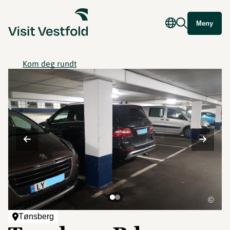
Meny
Kom deg rundt
©
Tønsberg