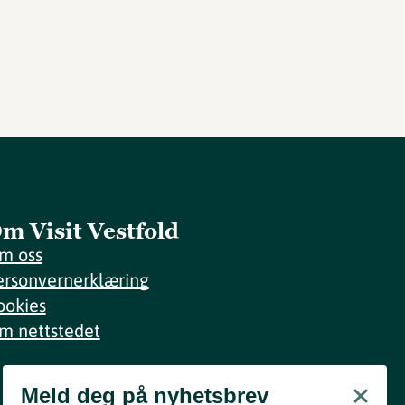
m Visit Vestfold
m oss
ersonvernerklæring
ookies
m nettstedet
Meld deg på nyhetsbrev
Meld deg på nyhetsbrev