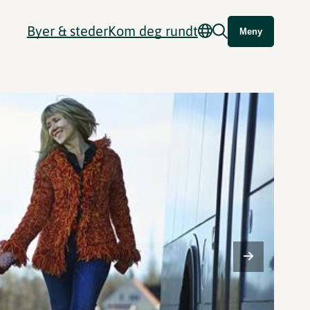
Byer & steder
Kom deg rundt
Meny