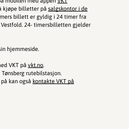
tt på mobilen med appen
VKT
å kjøpe billetter på
salgskontor i de
ers billett er gyldig i 24 timer fra
Vestfold. 24- timersbilletten gjelder
in hjemmeside.
 med VKT på
vkt.no
.
 Tønsberg rutebilstasjon.
r på kan også
kontakte VKT på