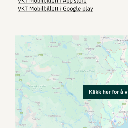
VKT Mobilbillett i App store
VKT Mobilbillett i Google play
Klikk her for å v