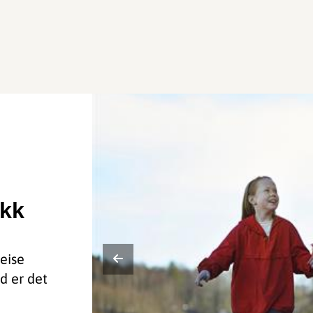
ikk
reise
d er det