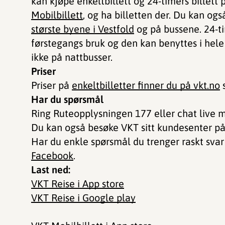
kan kjøpe enkeltbillett og 24-timers bille
Mobilbillett
, og ha billetten der. Du kan ogs
største byene i Vestfold
og på bussene. 24-tim
førstegangs bruk og den kan benyttes i hele 
ikke på nattbusser.
Priser
Priser på
enkeltbilletter finner du på vkt.no
s
Har du spørsmål
Ring Ruteopplysningen 177 eller chat live
Du kan også besøke VKT sitt kundesenter på
Har du enkle spørsmål du trenger raskt sva
Facebook
.
Last ned:
VKT Reise i App store
VKT Reise i Google play