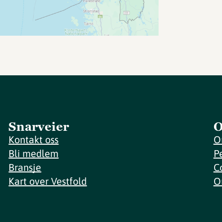
Snarveier
O
Kontakt oss
O
Bli medlem
P
Bransje
C
Kart over Vestfold
O