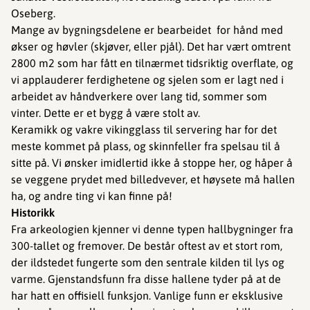
Oseberg.
Mange av bygningsdelene er bearbeidet for hånd med
økser og høvler (skjøver, eller pjål). Det har vært omtrent
2800 m2 som har fått en tilnærmet tidsriktig overflate, og
vi applauderer ferdighetene og sjelen som er lagt ned i
arbeidet av håndverkere over lang tid, sommer som
vinter. Dette er et bygg å være stolt av.
Keramikk og vakre vikingglass til servering har for det
meste kommet på plass, og skinnfeller fra spelsau til å
sitte på. Vi ønsker imidlertid ikke å stoppe her, og håper å
se veggene prydet med billedvever, et høysete må hallen
ha, og andre ting vi kan finne på!
Historikk
Fra arkeologien kjenner vi denne typen hallbygninger fra
300-tallet og fremover. De består oftest av et stort rom,
der ildstedet fungerte som den sentrale kilden til lys og
varme. Gjenstandsfunn fra disse hallene tyder på at de
har hatt en offisiell funksjon. Vanlige funn er eksklusive