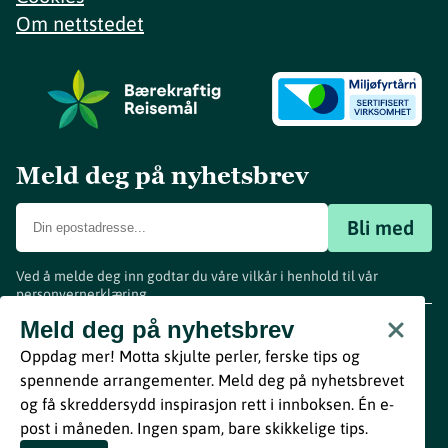
Om nettstedet
Meld deg på nyhetsbrev
Bli med
Ved å melde deg inn godtar du våre vilkår i henhold til vår
personvernerklæring
.
www.visitvestfold.com
Meld deg på nyhetsbrev
Turistinformasjon
Oppdag mer! Motta skjulte perler, ferske tips og
Vestfold Fylkeskommune
spennende arrangementer. Meld deg på nyhetsbrevet
By
Breakfast
og få skreddersydd inspirasjon rett i innboksen. Én e-
post i måneden. Ingen spam, bare skikkelige tips.