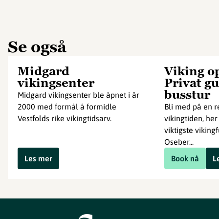
Se også
Midgard
Viking o
vikingsenter
Privat gu
busstur
Midgard vikingsenter ble åpnet i år
2000 med formål å formidle
Bli med på en re
Vestfolds rike vikingtidsarv.
vikingtiden, he
viktigste vikingf
Oseber...
Les mer
Book nå
L