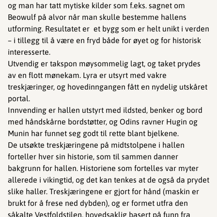
og man har tatt mytiske kilder som f.eks. sagnet om
Beowulf på alvor når man skulle bestemme hallens
utforming. Resultatet er et bygg som er helt unikt i verden
– i tillegg til å være en fryd både for øyet og for historisk
interesserte.
Utvendig er takspon møysommelig lagt, og taket prydes
av en flott mønekam. Lyra er utsyrt med vakre
treskjæringer, og hovedinngangen fått en nydelig utskåret
portal.
Innvending er hallen utstyrt med ildsted, benker og bord
med håndskårne bordstøtter, og Odins ravner Hugin og
Munin har funnet seg godt til rette blant bjelkene.
De utsøkte treskjæringene på midtstolpene i hallen
forteller hver sin historie, som til sammen danner
bakgrunn for hallen. Historiene som fortelles var myter
allerede i vikingtid, og det kan tenkes at de også da prydet
slike haller. Treskjæringene er gjort for hånd (maskin er
brukt for å frese ned dybden), og er formet utfra den
såkalte Vestfoldstilen, hovedsaklig basert på funn fra