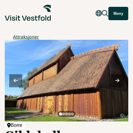
Meny
Attraksjoner
©
Borre