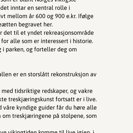
det inntar en sentral rolle i
ivt mellom år 600 og 900 e.kr. Ifølge
eætten begravet her.
ør det til et yndet rekreasjonsområde
or alle som er interessert i historie.
i parken, og forteller deg om
llen er en storslått rekonstruksjon av
 med tidsriktige redskaper, og vakre
e treskjæringskunst fortsatt er i live.
d våre kyndige guider får du høre alle
 om treskjæringene på stolpene, som
e vikingtiden komme til live igjen, i