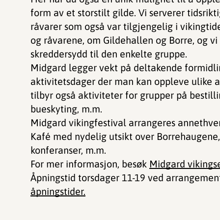
form av et storstilt gilde. Vi serverer tidsrik
råvarer som også var tilgjengelig i vikingti
og råvarene, om Gildehallen og Borre, og vi 
skreddersydd til den enkelte gruppe.
Midgard legger vekt på deltakende formidling
aktivitetsdager der man kan oppleve ulike a
tilbyr også aktiviteter for grupper på bestil
bueskyting, m.m.
Midgard vikingfestival arrangeres annethvert 
Kafé med nydelig utsikt over Borrehaugene, 
konferanser, m.m.
For mer informasjon, besøk
Midgard vikingse
Åpningstid torsdager 11-19 ved arrangemen
åpningstider.