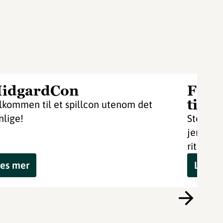
idgardCon
Fore
tings
lkommen til et spillcon utenom det
nlige!
Steinse
jernalde
rituelle 
es mer
Les m