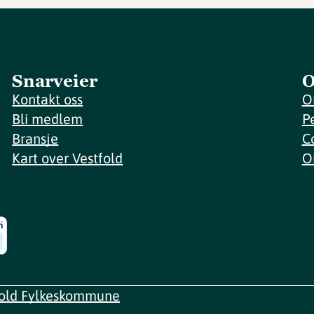
Snarveier
O
Kontakt oss
O
Bli medlem
P
Bransje
C
Kart over Vestfold
O
fold Fylkeskommune