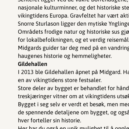
nasjonale kulturminner, og det historiske ste
vikingtidens Europa. Gravfeltet har vært akt
Snorre Sturlason ligger den mytiske Yngling
Områdets frodige natur og historiske sus gj
for lokalbefolkningen, og et verdig reisemål f
Midgards guider tar deg med på en vandring 
haugenes historie og hemmeligheter.
Gildehallen
I 2013 ble Gildehallen åpnet på Midgard. Ha
en av vikingtidens store festsaler.
Store deler av bygget er behandlet for hånd
treskjæringer vitner om at vikingtidens utsøkt
Bygget i seg selv er verdt et besøk, men me
de spennende detaljene om bygget, og også
hver forteller sin historie.
Her har du også en unik mulighet til å opplev