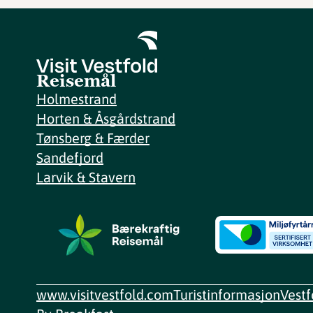
Reisemål
Holmestrand
Horten & Åsgårdstrand
Tønsberg & Færder
Sandefjord
Larvik & Stavern
www.visitvestfold.com
Turistinformasjon
Vest