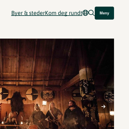
Byer & steder
Kom deg rundt
Meny