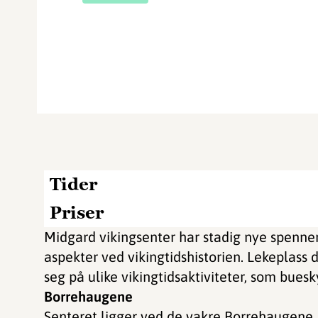
Tider
Priser
Midgard vikingsenter har stadig nye spennend
aspekter ved vikingtidshistorien. Lekeplass
seg på ulike vikingtidsaktiviteter, som buesk
Borrehaugene
Senteret ligger ved de vakre Borrehaugene, 