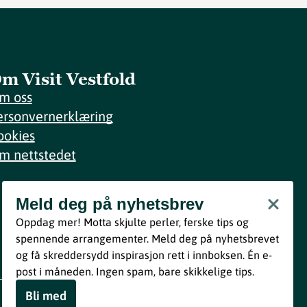
m Visit Vestfold
m oss
ersonvernerklæring
ookies
m nettstedet
Meld deg på nyhetsbrev
Meld deg på nyhetsbrev
Oppdag mer! Motta skjulte perler, ferske tips og
Bli med
spennende arrangementer. Meld deg på nyhetsbrevet
og få skreddersydd inspirasjon rett i innboksen. Én e-
Ved å melde deg inn godtar du våre vilkår i henhold til vår
post i måneden. Ingen spam, bare skikkelige tips.
personvernerklæring
.
Bli med