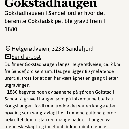
Gokstadhaugen
Gokstadhaugen i Sandefjord er hvor det
berømte Gokstadskipet ble gravd frem i
1880.
Helgerødveien
, 3233 Sandefjord
Send e-post
Du finner Gokstadhaugen langs Helgerødveien, ca. 2 km
fra Sandefjord sentrum. Haugen ligger tilsynelatende
urørt, til tross for at den har vært åpnet en gang til etter
utgravingen.
I 1880 begynte noen av sønnene på gården Gokstad i
Sandar å grave i haugen som på folkemunne ble kalt
Kongshaugen, fordi man trodde det var en konge eller
høvding som var gravlagt her. Funnene guttene gjorde
bekreftet den mistanken mange hadde – haugen var
menneskeskapt, og inneholdt intent mindre enn et