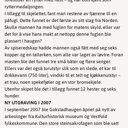
ryttermedaljongen.
I tillegg til skjelettet, fant man restene av fjærene til en
påfugl. Dette funnet er det første av sitt slag fra Norden.
Skulle mannen ha med fuglen for matens skyld, eller var
det for å vise hans makt at nettopp denne fuglen ble
plassert i haugen?
Av spiseredskap hadde mannen også fått med seg seks
kopper og en tallerken, som alle var laget av løvtre. Foran
masten ble det funnet tre små båter og flere senger.
Ellers var det også turutstyr slik som en slede, et kar til
drikkevann (750 liter), vindski til et telt og kjøkkenutstyr –
et trau, noen spekefjøler og en stor bronsekjele.
Utenfor skipet ble det i tillegg funnet 12 hester og seks
hunder.
NY UTGRAVING I 2007
I september 2007 ble Gokstadhaugen åpnet på nytt av
arkeologer fra Kulturhistorisk museum og Vestfold
fylkeskommune. Den store steinsakrofagen som ble satt