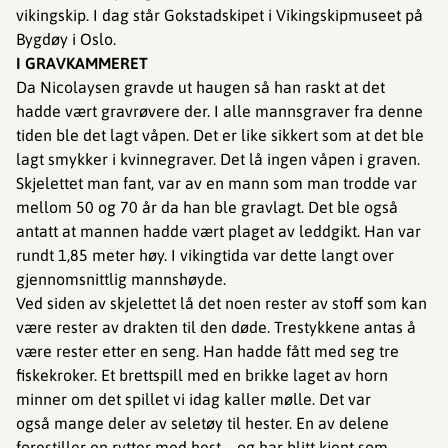
vikingskip. I dag står Gokstadskipet i Vikingskipmuseet på
Bygdøy i Oslo.
I GRAVKAMMERET
Da Nicolaysen gravde ut haugen så han raskt at det
hadde vært gravrøvere der. I alle mannsgraver fra denne
tiden ble det lagt våpen. Det er like sikkert som at det ble
lagt smykker i kvinnegraver. Det lå ingen våpen i graven.
Skjelettet man fant, var av en mann som man trodde var
mellom 50 og 70 år da han ble gravlagt. Det ble også
antatt at mannen hadde vært plaget av leddgikt. Han var
rundt 1,85 meter høy. I vikingtida var dette langt over
gjennomsnittlig mannshøyde.
Ved siden av skjelettet lå det noen rester av stoff som kan
være rester av drakten til den døde. Trestykkene antas å
være rester etter en seng. Han hadde fått med seg tre
fiskekroker. Et brettspill med en brikke laget av horn
minner om det spillet vi idag kaller mølle. Det var
også mange deler av seletøy til hester. En av delene
forestiller en rytter med hest – og har blitt kjent som