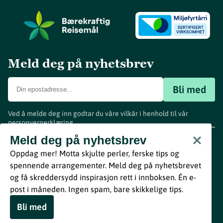
Meld deg på nyhetsbrev
Bli med
Ved å melde deg inn godtar du våre vilkår i henhold til vår
personvernerklæring
.
www.visitvestfold.com
Meld deg på nyhetsbrev
Turistinformasjon
Oppdag mer! Motta skjulte perler, ferske tips og
Vestfold Fylkeskommune
spennende arrangementer. Meld deg på nyhetsbrevet
By
Breakfast
og få skreddersydd inspirasjon rett i innboksen. Én e-
post i måneden. Ingen spam, bare skikkelige tips.
Bli med