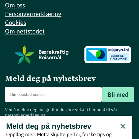
Om oss
Personvernerklæring
Cookies
Om nettstedet
Meld deg på nyhetsbrev
Bli med
Ved å melde deg inn godtar du våre vilkår i henhold til vår
personvernerklæring
.
www.visitvestfold.com
Meld deg på nyhetsbrev
Turistinformasjon
Oppdag mer! Motta skjulte perler, ferske tips og